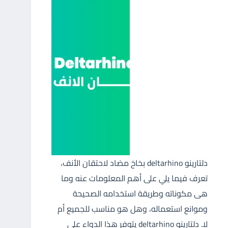
دلتارينو deltarhino بخاخ مضاد لاحتقان الأنف،
تعرف فيما يلي على أهم المعلومات عنه وما
هى مكوناته وطريقة استخدامه الصحيحة
وموانع استعماله، وهل هو مناسب للجميع أم
لا. دلتارينو deltarhino يتوفر هذا الدواء على