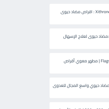
زيثرون 500 Xithrone : اقراص مضاد حيوى
:مضاد حيوى لعلاج الإسهال
فلاجيل ٥٠٠ Flagyl | مطهر معوي أقراص
ضاد حيوي واسع المجال للعدوى