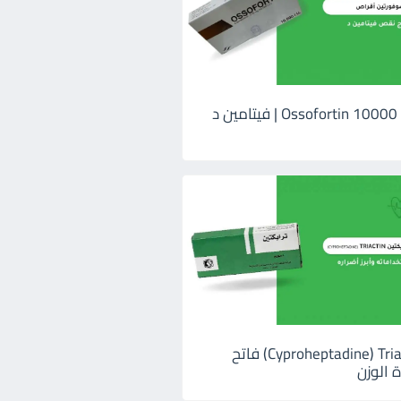
اوسوفورتين 10000 Ossofortin | فيتامين د
ترايكتين Cyproheptadine) Triactin) فاتح
 الوزن