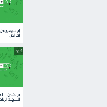
أقراص
أدوية
للشهية لزيادة