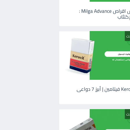
ميلجا ادفانس اقراص Milga Advance :
كتئاب
ات
كيروفيت Kerovit فيتامين | أبرز 7 دواعى
ات