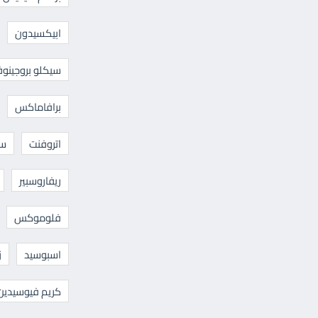
ابيكسيدون
سيكلو بروجينوف
برافاماكس
اتروفنت
سا
ريفاروسبير
فلوموكس
اسبوسيد
ز
كريم فيوسيدين