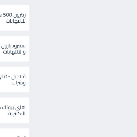
للالتهابات
سيبروديازول 
والالتهابات
وشراب
هاى بيوتك م
البكتيرية