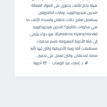
هيئة بخاخ للأنف. يحتوي على المواد الفعالة
افدرين هيدروكلوريد، ونترات النافازولين.
يستعمل لعلاج حالات احتقان وانسداد الأنف. ما
هي مكونات دلتارينو؟ افدرين هيدروكلوريد
(Ephedrine Hydrochloride): هو دواء ينتمى
إلى فئة الأدوية المعروفة باسم محفزات
مستقبلات ألفا وبيتا الأدرينالية والتى لها تأثير
مضاد للاحتقان، والتى تعمل على تحفيز…
د. إسراء عبد الوهاب
أدوية