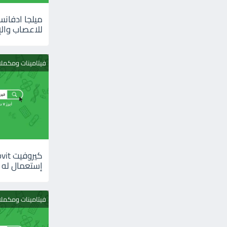
للاعصاب والإ
فيتامينات ومكمل
إستعمال له
فيتامينات ومكمل