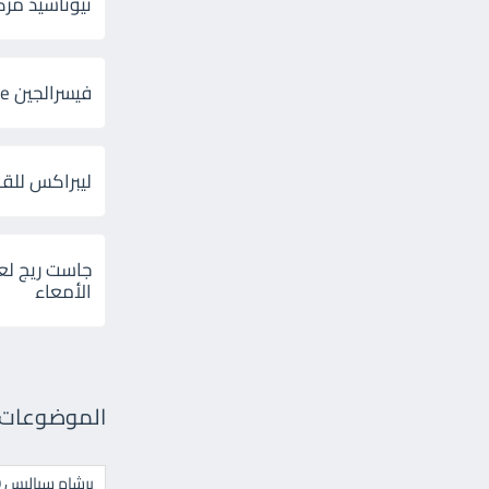
ثيوتاسيد مركب 600 و 300 لإلتهاب
فيسرالجين Visceralgine لآلام الجهاز الهضمى
ليبراكس للق
جاست ريج لع
الأمعاء
الموضوعات ال
برشام سياليس 20