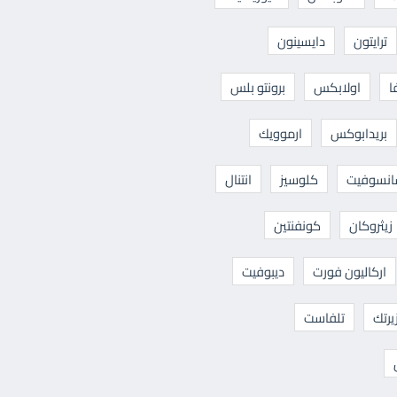
ترايتون
دايسينون
ا
اولابكس
برونتو بلس
بريدابوكس
ارموويك
نسوفيت
كلوسيز
انتنال
زيثروكان
كونفنتين
اركاليون فورت
ديبوفيت
يرتك
تلفاست