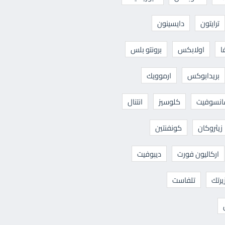
ترايتون
دايسينون
ا
اولابكس
برونتو بلس
بريدابوكس
ارموويك
نسوفيت
كلوسيز
انتنال
زيثروكان
كونفنتين
اركاليون فورت
ديبوفيت
يرتك
تلفاست