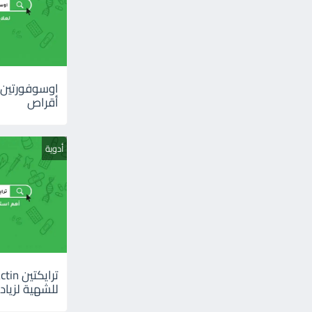
أقراص
أدوية
للشهية لزيادة