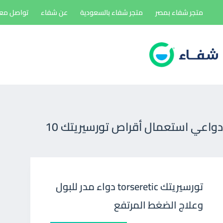
لتجاوز
متجر شفاء بمصر
متجر شفاء بالسعودية
عن شفاء
تواصل معن
لى
لمحتوى
دواعي استعمال أقراص تورسيريتك 10
تورسيريتك torseretic دواء مدر للبول
وعلاج الضغط المرتفع