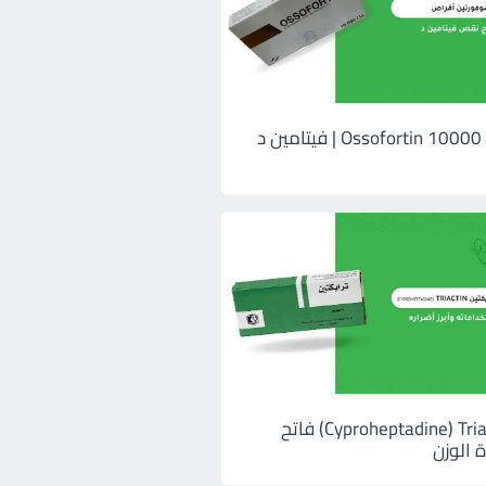
اوسوفورتين 10000 Ossofortin | فيتامين د
ترايكتين Cyproheptadine) Triactin) فاتح
 الوزن