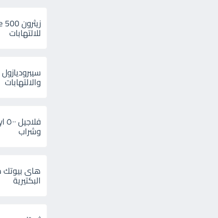
للالتهابات
سيبروديازول 
والالتهابات
وشراب
هاى بيوتك م
البكتيرية