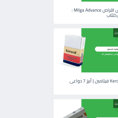
ميلجا ادفانس اقراص Milga Advance :
كتئاب
ات
كيروفيت Kerovit فيتامين | أبرز 7 دواعى
ات