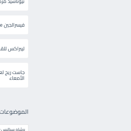
ثيوتاسيد مركب 600 و 300 لإلتهاب
فيسرالجين Visceralgine لآلام الجهاز الهضمى
ليبراكس للق
جاست ريج لع
الأمعاء
الموضوعات ال
برشام سياليس 20