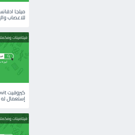
للاعصاب والإ
فيتامينات ومكمل
إستعمال له
فيتامينات ومكمل