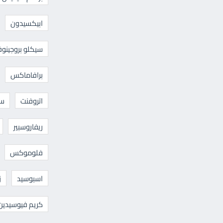
ابيكسيدون
سيكلو بروجينوف
برافاماكس
اتروفنت
سا
ريفاروسبير
فلوموكس
اسبوسيد
ز
كريم فيوسيدين