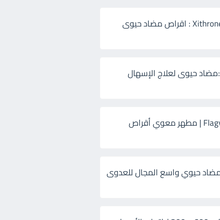
زيثرون 500 Xithrone : اقراص مضاد حيوى
:مضاد حيوى لعلاج الإسهال
فلاجيل ٥٠٠ Flagyl | مطهر معوي أقراص
ضاد حيوي واسع المجال للعدوى