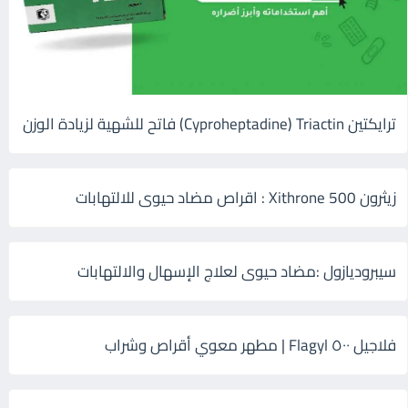
ترايكتين Cyproheptadine) Triactin) فاتح للشهية لزيادة الوزن
زيثرون 500 Xithrone : اقراص مضاد حيوى للالتهابات
سيبروديازول :مضاد حيوى لعلاج الإسهال والالتهابات
فلاجيل ٥٠٠ Flagyl | مطهر معوي أقراص وشراب