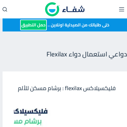
لتجاوز
لى
لمحتوى
خلى طلباتك من الصيدلية اونلاين ..
حمل التطبيق
دواعي استعمال دواء Flexilax
فليكسيلاكس flexilax : برشام مسكن للألم