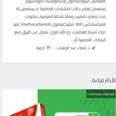
الفعالتين ميثوكاربامول وديكلوفيناك البوتاسيوم.
يستعمل لعلاج حالات التشنجات العضلية. لا يستعمل إلا
تحت إشراف الطبيب وفقًا للحالة المرضية. مكونات
فليكسلاكس 500 ميثوكاربامول (methocarbamol): هو
دواء باسط للعضلات ذو تأثير قوي، يعمل عن طريق منع
النبضات العصبية أو…
د. إسراء عبد الوهاب
أدوية
الأكثر قراءة
فيتامينات ومكملات