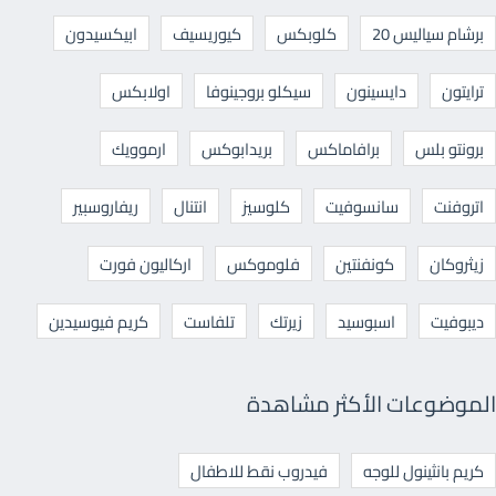
برشام سياليس 20
كلوبكس
كيوريسيف
ابيكسيدون
ترايتون
دايسينون
سيكلو بروجينوفا
اولابكس
برونتو بلس
برافاماكس
بريدابوكس
ارموويك
اتروفنت
سانسوفيت
كلوسيز
انتنال
ريفاروسبير
زيثروكان
كونفنتين
فلوموكس
اركاليون فورت
ديبوفيت
اسبوسيد
زيرتك
تلفاست
كريم فيوسيدين
الموضوعات الأكثر مشاهدة
كريم بانثينول للوجه
فيدروب نقط للاطفال