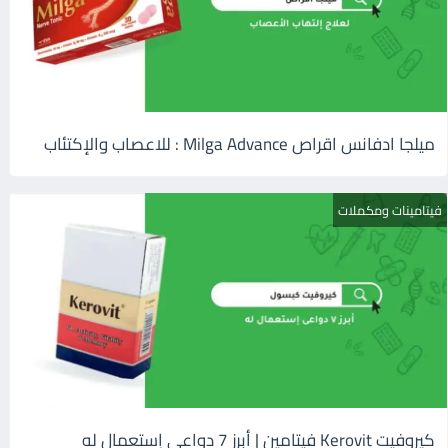
ميلجا ادفانس اقراص Milga Advance : للاعصاب والإكتئاب
فيتامينات ومكملات
كيروفيت Kerovit فيتامين | أبرز 7 دواعى إستعمال له