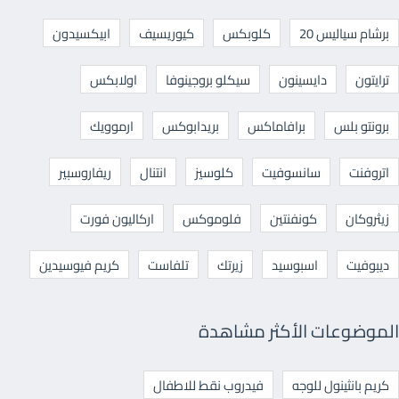
برشام سياليس 20
كلوبكس
كيوريسيف
ابيكسيدون
ترايتون
دايسينون
سيكلو بروجينوفا
اولابكس
برونتو بلس
برافاماكس
بريدابوكس
ارموويك
اتروفنت
سانسوفيت
كلوسيز
انتنال
ريفاروسبير
زيثروكان
كونفنتين
فلوموكس
اركاليون فورت
ديبوفيت
اسبوسيد
زيرتك
تلفاست
كريم فيوسيدين
الموضوعات الأكثر مشاهدة
كريم بانثينول للوجه
فيدروب نقط للاطفال