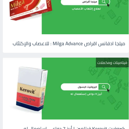
ميلجا ادفانس اقراص Milga Advance : للاعصاب والإكتئاب
فيتامينات ومكملات
كيروفيت Kerovit فيتامين | أبرز 7 دواعى إستعمال له