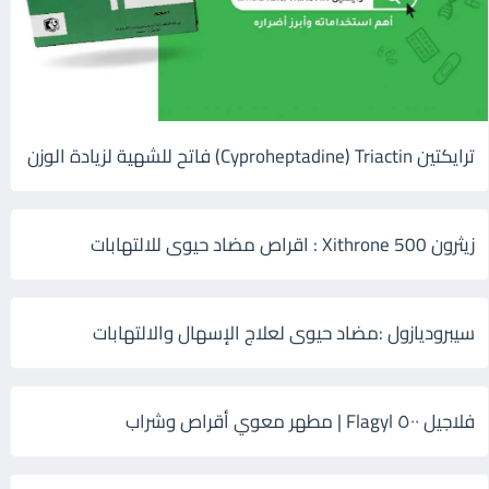
ترايكتين Cyproheptadine) Triactin) فاتح للشهية لزيادة الوزن
زيثرون 500 Xithrone : اقراص مضاد حيوى للالتهابات
سيبروديازول :مضاد حيوى لعلاج الإسهال والالتهابات
فلاجيل ٥٠٠ Flagyl | مطهر معوي أقراص وشراب