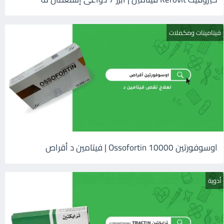
فيتامينات ومكملات
اوسوفورتين 10000 Ossofortin | فيتامين د أقراص
أدوية