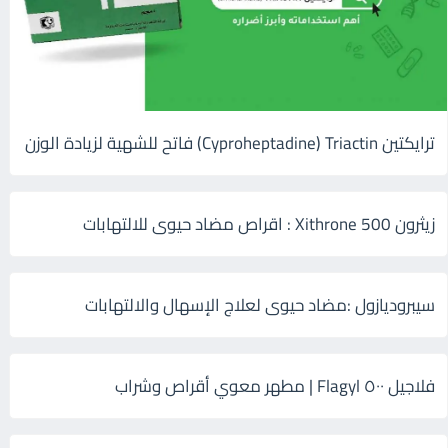
ترايكتين Cyproheptadine) Triactin) فاتح للشهية لزيادة الوزن
زيثرون 500 Xithrone : اقراص مضاد حيوى للالتهابات
سيبروديازول :مضاد حيوى لعلاج الإسهال والالتهابات
فلاجيل ٥٠٠ Flagyl | مطهر معوي أقراص وشراب