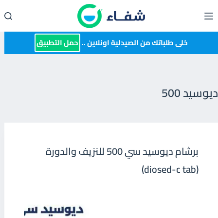
لتجاوز
لى
لمحتوى
خلى طلباتك من الصيدلية اونلاين ..
حمل التطبيق
ديوسيد 500
برشام ديوسيد سي 500 للنزيف والدورة
(diosed-c tab)