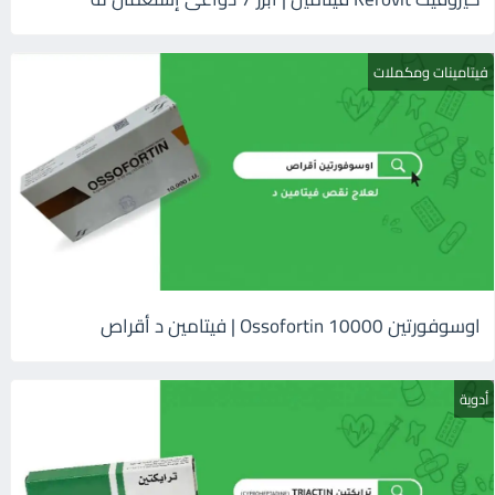
فيتامينات ومكملات
اوسوفورتين 10000 Ossofortin | فيتامين د أقراص
أدوية