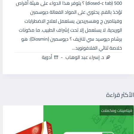
500 (diosed-c tab) ؟ يتوفر هذا الدواء على هيئة أقراص
تؤخذ بالفم. يحتوي على المواد الفعالة ديوسمين
وفيتامين ج وهسبريدين. يستعمل لعلاج الاضطرابات
الوريدية. لا يستعمل إلا تحت إشراف الطبيب. ما مكونات
برشام ديوسيد سي للنزيف ؟ ديوسمين (Diosmin): هو
خلاصة ثنائي الفلافونويد…
د. إسراء عبد الوهاب
أدوية
الأكثر قراءة
فيتامينات ومكملات