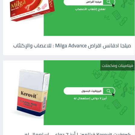
ميلجا ادفانس اقراص Milga Advance : للاعصاب والإكتئاب
فيتامينات ومكملات
كيروفيت Kerovit فيتامين | أبرز 7 دواعى إستعمال له