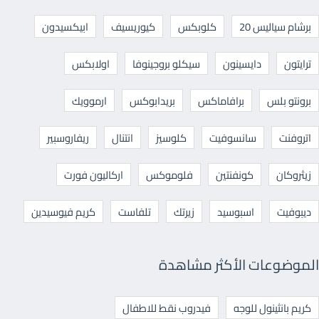
برشام سياليس 20
كلوبكس
كيوريسيف
ابيكسيدون
ترايتون
دايسينون
سيكلو بروجينوفا
اولابكس
برونتو بلس
برافاماكس
بريدابوكس
ارموويك
اتروفنت
سانسوفيت
كلوسيز
انتنال
ريفاروسبير
زيثروكان
كونفنتين
فلوموكس
اركاليون فورت
ديبوفيت
اسبوسيد
زيرتك
تلفاست
كريم فيوسيدين
الموضوعات الأكثر مشاهدة
كريم بانثينول للوجه
فيدروب نقط للاطفال