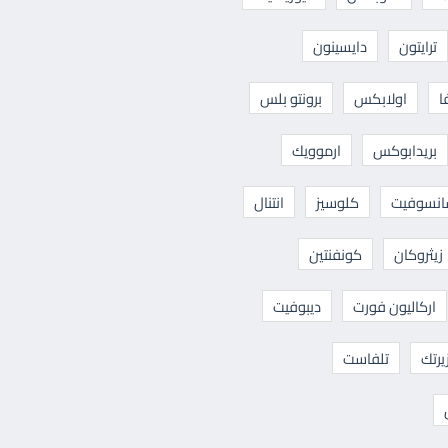
ترايتون
دايسينون
ا
اولابكس
برونتو بلس
بريدابوكس
ارموويك
نسوفيت
كلوسيز
انتنال
زيثروكان
كونفنتين
اركاليون فورت
ديبوفيت
يرتك
تلفاست