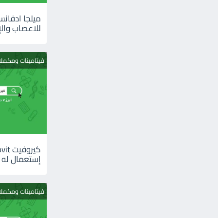
للاعصاب والإ
فيتامينات ومكمل
إستعمال له
فيتامينات ومكمل