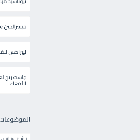
ثيوتاسيد مركب 600 و 300 لإلتهاب
فيسرالجين Visceralgine لآلام الجهاز الهضمى
ليبراكس للق
جاست ريج لع
الأمعاء
الموضوعات ال
برشام سياليس 20