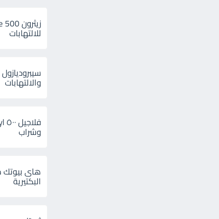
للالتهابات
سيبروديازول 
والالتهابات
وشراب
هاى بيوتك م
البكتيرية