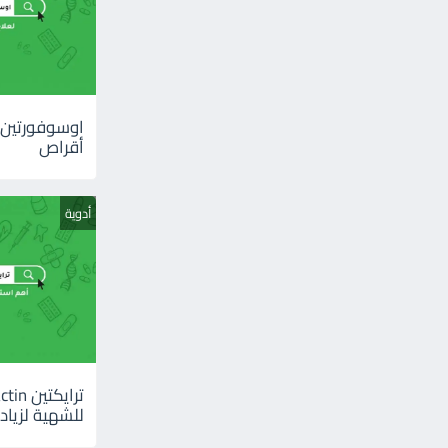
أقراص
أدوية
للشهية لزيادة