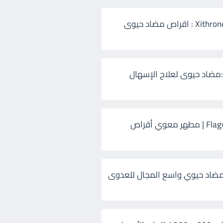
زيثرون 500 Xithrone : اقراص مضاد حيوى
:مضاد حيوى لعلاج الإسهال
فلاجيل ٥٠٠ Flagyl | مطهر معوي أقراص
ضاد حيوي واسع المجال للعدوى