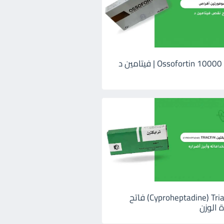
اوسوفورتين 10000 Ossofortin | فيتامين د
ترايكتين Cyproheptadine) Triactin) فاتح
 الوزن