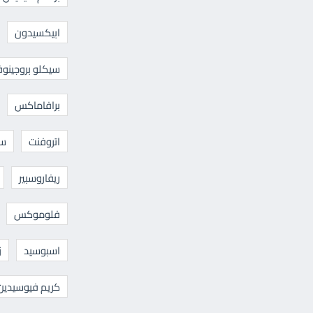
ابيكسيدون
سيكلو بروجينوف
برافاماكس
اتروفنت
سا
ريفاروسبير
فلوموكس
اسبوسيد
ز
كريم فيوسيدين