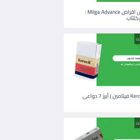
ميلجا ادفانس اقراص Milga Advance :
كتئاب
ات
كيروفيت Kerovit فيتامين | أبرز 7 دواعى
ات