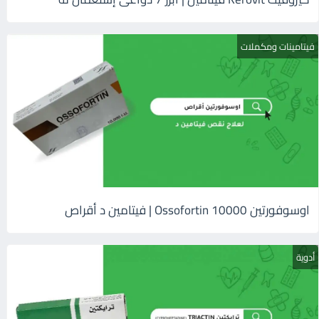
فيتامينات ومكملات
اوسوفورتين 10000 Ossofortin | فيتامين د أقراص
أدوية