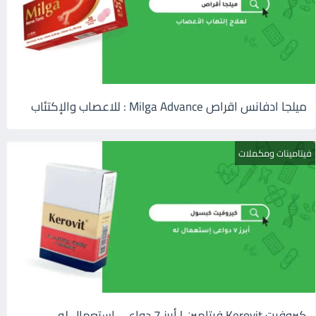
ميلجا ادفانس اقراص Milga Advance : للاعصاب والإكتئاب
فيتامينات ومكملات
كيروفيت Kerovit فيتامين | أبرز 7 دواعى إستعمال له