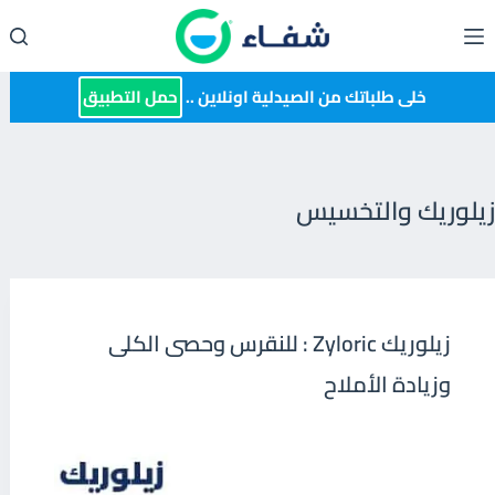
لتجاوز
لى
لمحتوى
خلى طلباتك من الصيدلية اونلاين ..
حمل التطبيق
زيلوريك والتخسيس
زيلوريك Zyloric : للنقرس وحصى الكلى
وزيادة الأملاح