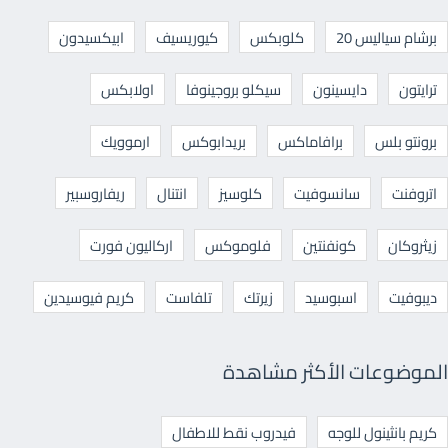
برشام سياليس 20
كلوبكس
كيوريسيف
ابيكسيدون
ترايتون
دايسينون
سيكلو بروجينوفا
اولابكس
برونتو بلس
برافاماكس
بريدابوكس
ارموويك
اتروفنت
سانسوفيت
كلوسيز
انتنال
ريفاروسبير
زيثروكان
كونفنتين
فلوموكس
اركاليون فورت
ديبوفيت
اسبوسيد
زيرتك
تلفاست
كريم فيوسيدين
الموضوعات الأكثر مشاهدة
كريم بانثينول للوجه
فيدروب نقط للاطفال