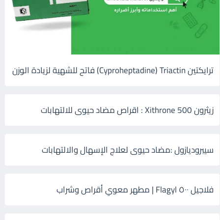
ترايكتين Cyproheptadine) Triactin) فاتح للشهية لزيادة الوزن
زيثرون 500 Xithrone : اقراص مضاد حيوى للالتهابات
سيبروديازول :مضاد حيوى لعلاج الإسهال والالتهابات
فلاجيل ٥٠٠ Flagyl | مطهر معوي أقراص وشراب