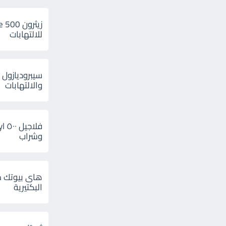
للالتهابات
سيبروديازول 
والالتهابات
وشراب
هاى بيوتك م
البكتيرية