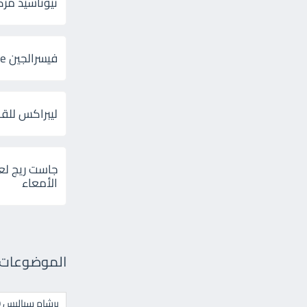
ثيوتاسيد مركب 600 و 300 لإلتهاب
فيسرالجين Visceralgine لآلام الجهاز الهضمى
ليبراكس للق
جاست ريج لع
الأمعاء
الموضوعات ال
برشام سياليس 20