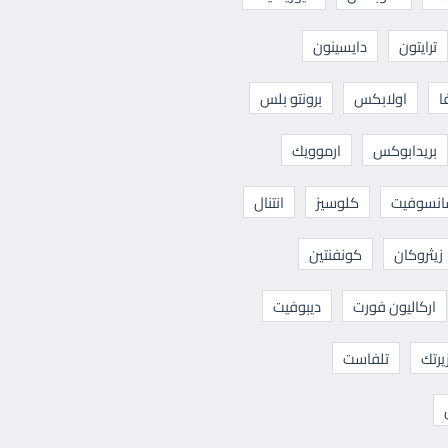
ترايتون
دايسينون
ا
اولابكس
برونتو بلس
بريدابوكس
ارموويك
نسوفيت
كلوسيز
انتنال
زيثروكان
كونفنتين
اركاليون فورت
ديبوفيت
يرتك
تلفاست