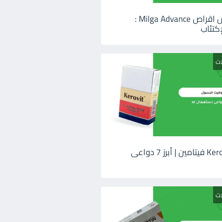
ميلجا ادفانس اقراص Milga Advance :
كتئاب
ات
كيروفيت Kerovit فيتامين | أبرز 7 دواعى
ات