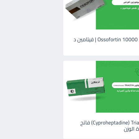
اوسوفورتين 10000 Ossofortin | فيتامين د
ترايكتين Cyproheptadine) Triactin) فاتح
 الوزن