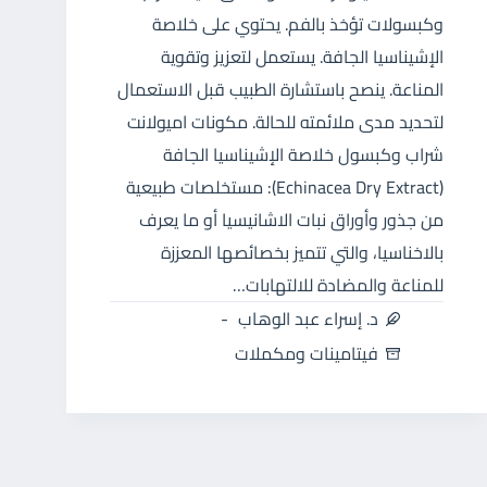
وكبسولات تؤخذ بالفم. يحتوي على خلاصة
الإشيناسيا الجافة. يستعمل لتعزيز وتقوية
المناعة. ينصح باستشارة الطبيب قبل الاستعمال
لتحديد مدى ملائمته للحالة. مكونات اميولانت
شراب وكبسول خلاصة الإشيناسيا الجافة
(Echinacea Dry Extract): مستخلصات طبيعية
من جذور وأوراق نبات الاشانيسيا أو ما يعرف
بالاخناسيا، والتي تتميز بخصائصها المعززة
للمناعة والمضادة للالتهابات…
د. إسراء عبد الوهاب
فيتامينات ومكملات