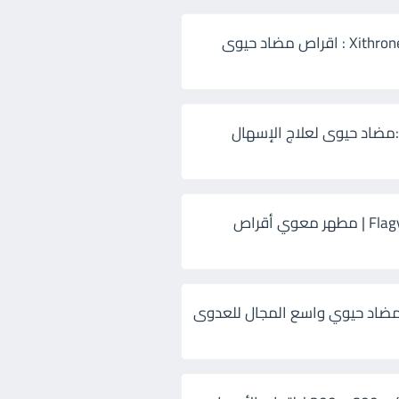
زيثرون 500 Xithrone : اقراص مضاد حيوى
:مضاد حيوى لعلاج الإسهال
فلاجيل ٥٠٠ Flagyl | مطهر معوي أقراص
ضاد حيوي واسع المجال للعدوى