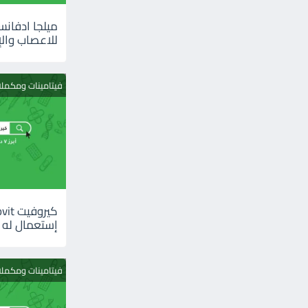
للاعصاب والإ
فيتامينات ومكمل
إستعمال له
فيتامينات ومكمل