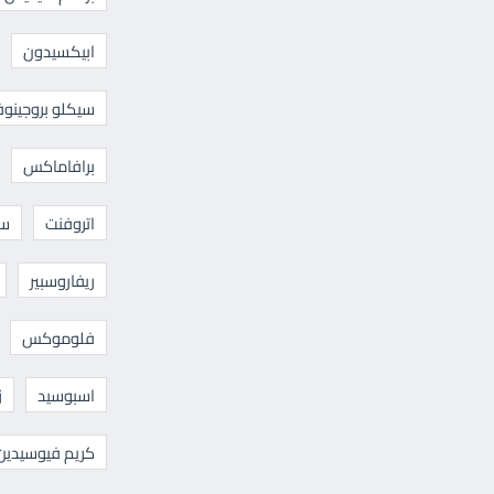
ابيكسيدون
سيكلو بروجينوف
برافاماكس
اتروفنت
سا
ريفاروسبير
فلوموكس
اسبوسيد
ز
كريم فيوسيدين