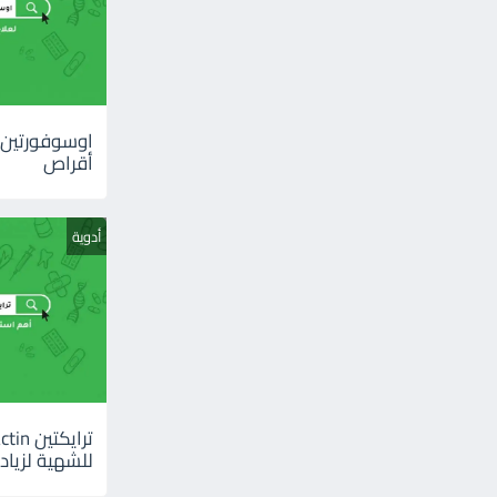
أقراص
أدوية
للشهية لزيادة