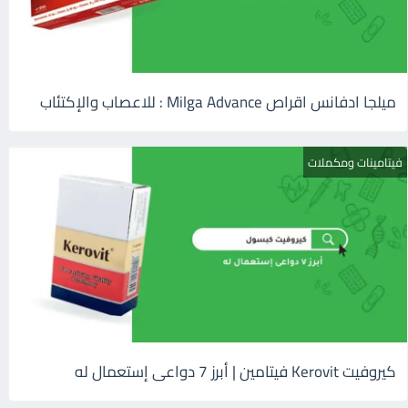
ميلجا ادفانس اقراص Milga Advance : للاعصاب والإكتئاب
فيتامينات ومكملات
كيروفيت Kerovit فيتامين | أبرز 7 دواعى إستعمال له