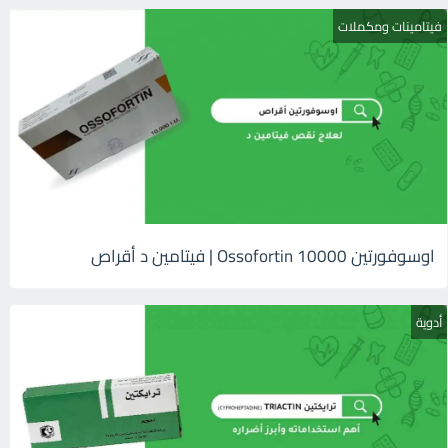
فيتامينات ومكملات
اوسوفورتين 10000 Ossofortin | فيتامين د أقراص
أدوية