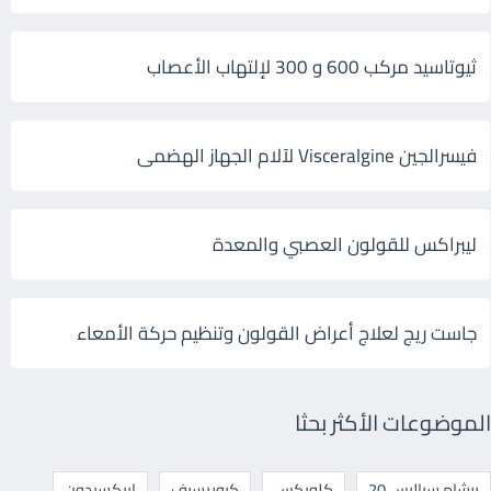
ثيوتاسيد مركب 600 و 300 لإلتهاب الأعصاب
فيسرالجين Visceralgine لآلام الجهاز الهضمى
ليبراكس للقولون العصبي والمعدة
جاست ريج لعلاج أعراض القولون وتنظيم حركة الأمعاء
الموضوعات الأكثر بحثا
برشام سياليس 20
كلوبكس
كيوريسيف
ابيكسيدون