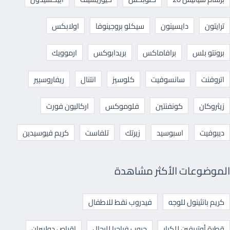
ترايتون
دايسينون
سيكلو بروجينوفا
اولابكس
برونتو بلس
برافاماكس
بريدابوكس
ارموويك
اتروفنت
سانسوفيت
كلوسيز
انتنال
ريفاروسبير
زيثروكان
كونفنتين
فلوموكس
اركاليون فورت
ديبوفيت
اسبوسيد
زيرتك
تلفاست
كريم فيوسيدين
الموضوعات الأكثر مشاهدة
كريم بانثينول للوجه
فيدروب نقط للاطفال
قطرة أوتريفين للكبار
حبوب فياجرا للرجال
اقراص دوليبران