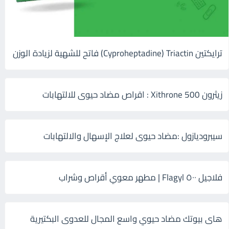
ترايكتين Cyproheptadine) Triactin) فاتح للشهية لزيادة الوزن
زيثرون 500 Xithrone : اقراص مضاد حيوى للالتهابات
سيبروديازول :مضاد حيوى لعلاج الإسهال والالتهابات
فلاجيل ٥٠٠ Flagyl | مطهر معوي أقراص وشراب
هاى بيوتك مضاد حيوي واسع المجال للعدوى البكتيرية