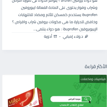
هو دواء بروفين brufen ؟ يتوافر الدواء فى صورة أقراص
وشراب وفوار يحتوى على المادة الفعالة ايبوروفين
ibuprofen يستخدم كمسكن للألم ومضاد للالتهابات
وخافض للحرارة ما هى مكونات بروفين شراب واقراص ؟
الإيبوبروفين ibuprofen : هو دواء ينتمى…
د.ولاء إمبابي
أدوية
الأكثر قراءة
فيتامينات ومكملات