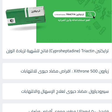
ترايكتين Cyproheptadine) Triactin) فاتح للشهية لزيادة الوزن
زيثرون 500 Xithrone : اقراص مضاد حيوى للالتهابات
سيبروديازول :مضاد حيوى لعلاج الإسهال والالتهابات
فلاجيل ٥٠٠ Flagyl | مطهر معوي أقراص وشراب