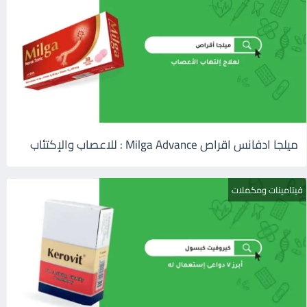
ميلجا ادفانس اقراص Milga Advance : للاعصاب والإكتئاب
فيتامينات ومكملات