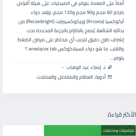
أماناً على المعدة. يتوفر في الصيدليات على هيئة أقراص
بتركيز 60 مجم و90 مجم و120 مجم، ويُعد دواء
أركوكسيا (Arcoxia) وريكوكسيبرايت (Recoxibright) من
بدائله الشائعة. يُنصح بالالتزام بالجرعة المحددة تحت
إشراف طبي دقيق لتجنب أي مخاطر على مرضى الضغط
والقلب. ما هو دواء انسيلاكوكس anselacox tab ؟
يتوفر…
د. إسراء عبد الوهاب
أدوية
,
العظام والمفاصل والعضلات
الأكثر قراءة
فيتامينات ومكملات