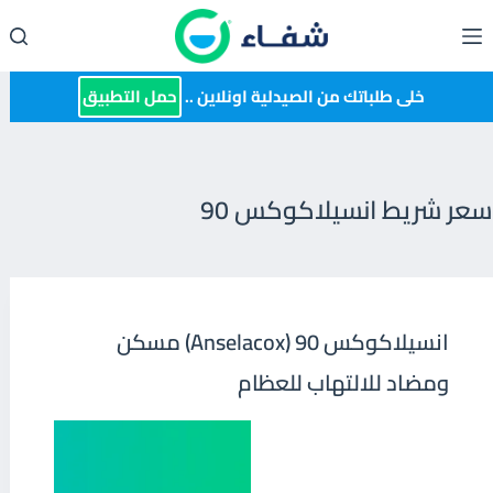
لتجاوز
لى
لمحتوى
خلى طلباتك من الصيدلية اونلاين ..
حمل التطبيق
سعر شريط انسيلاكوكس 90
انسيلاكوكس 90 (Anselacox) مسكن
ومضاد للالتهاب للعظام