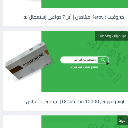
كيروفيت Kerovit فيتامين | أبرز 7 دواعى إستعمال له
فيتامينات ومكملات
اوسوفورتين 10000 Ossofortin | فيتامين د أقراص
أدوية