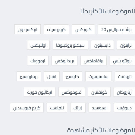
الموضوعات الأكثر بحثا
برشام سياليس 20
كلوبكس
كيوريسيف
ابيكسيدون
ترايتون
دايسينون
سيكلو بروجينوفا
اولابكس
برونتو بلس
برافاماكس
بريدابوكس
ارموويك
اتروفنت
سانسوفيت
كلوسيز
انتنال
ريفاروسبير
زيثروكان
كونفنتين
فلوموكس
اركاليون فورت
ديبوفيت
اسبوسيد
زيرتك
تلفاست
كريم فيوسيدين
الموضوعات الأكثر مشاهدة