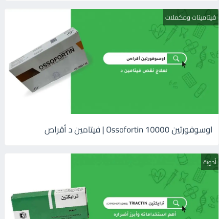
فيتامينات ومكملات
اوسوفورتين 10000 Ossofortin | فيتامين د أقراص
أدوية