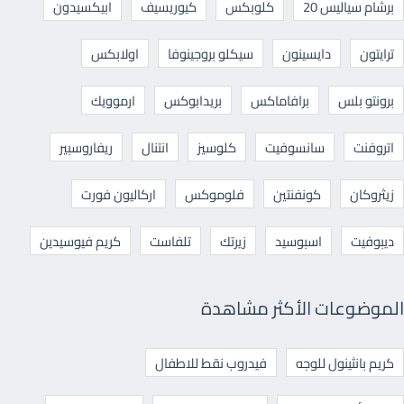
برشام سياليس 20
كلوبكس
كيوريسيف
ابيكسيدون
ترايتون
دايسينون
سيكلو بروجينوفا
اولابكس
برونتو بلس
برافاماكس
بريدابوكس
ارموويك
اتروفنت
سانسوفيت
كلوسيز
انتنال
ريفاروسبير
زيثروكان
كونفنتين
فلوموكس
اركاليون فورت
ديبوفيت
اسبوسيد
زيرتك
تلفاست
كريم فيوسيدين
الموضوعات الأكثر مشاهدة
كريم بانثينول للوجه
فيدروب نقط للاطفال