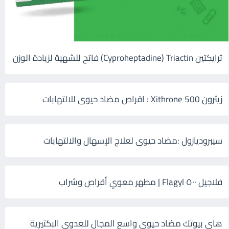
ترايكتين Cyproheptadine) Triactin) فاتح للشهية لزيادة الوزن
زيثرون 500 Xithrone : اقراص مضاد حيوى للالتهابات
سيبروديازول :مضاد حيوى لعلاج الإسهال والالتهابات
فلاجيل ٥٠٠ Flagyl | مطهر معوي أقراص وشراب
هاى بيوتك مضاد حيوي واسع المجال للعدوى البكتيرية