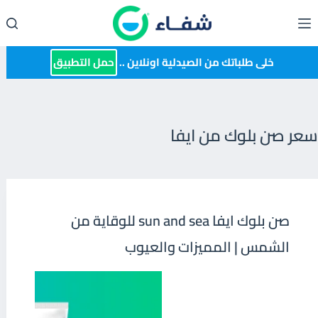
لتجاوز
لى
لمحتوى
خلى طلباتك من الصيدلية اونلاين ..
حمل التطبيق
سعر صن بلوك من ايفا
صن بلوك ايفا sun and sea للوقاية من
الشمس | المميزات والعيوب