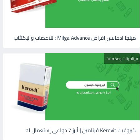
ميلجا ادفانس اقراص Milga Advance : للاعصاب والإكتئاب
فيتامينات ومكملات
كيروفيت Kerovit فيتامين | أبرز 7 دواعى إستعمال له