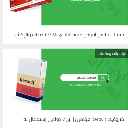
ميلجا ادفانس اقراص Milga Advance : للاعصاب والإكتئاب
فيتامينات ومكملات
كيروفيت Kerovit فيتامين | أبرز 7 دواعى إستعمال له