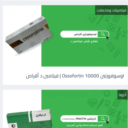
فيتامينات ومكملات
اوسوفورتين 10000 Ossofortin | فيتامين د أقراص
أدوية