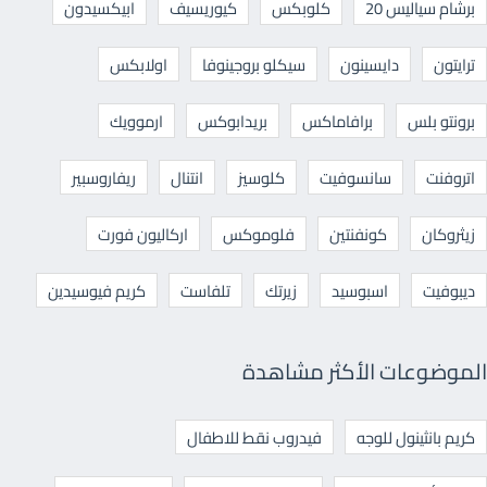
برشام سياليس 20
كلوبكس
كيوريسيف
ابيكسيدون
ترايتون
دايسينون
سيكلو بروجينوفا
اولابكس
برونتو بلس
برافاماكس
بريدابوكس
ارموويك
اتروفنت
سانسوفيت
كلوسيز
انتنال
ريفاروسبير
زيثروكان
كونفنتين
فلوموكس
اركاليون فورت
ديبوفيت
اسبوسيد
زيرتك
تلفاست
كريم فيوسيدين
الموضوعات الأكثر مشاهدة
كريم بانثينول للوجه
فيدروب نقط للاطفال