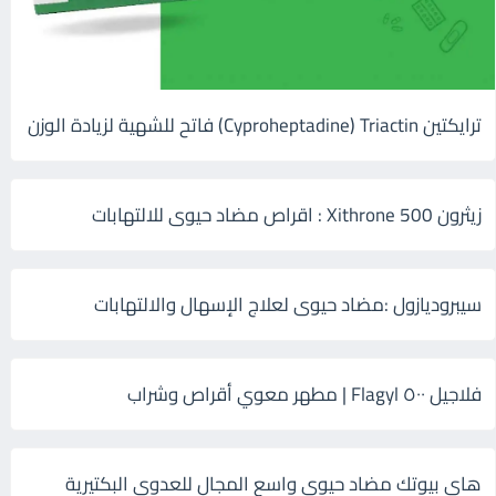
ترايكتين Cyproheptadine) Triactin) فاتح للشهية لزيادة الوزن
زيثرون 500 Xithrone : اقراص مضاد حيوى للالتهابات
سيبروديازول :مضاد حيوى لعلاج الإسهال والالتهابات
فلاجيل ٥٠٠ Flagyl | مطهر معوي أقراص وشراب
هاى بيوتك مضاد حيوي واسع المجال للعدوى البكتيرية