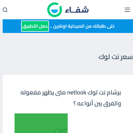
لتجاوز
لى
لمحتوى
خلى طلباتك من الصيدلية اونلاين ..
حمل التطبيق
سعر نت لوك
برشام نت لوك netlook متى يظهر مفعوله
والفرق بين أنواعه ؟