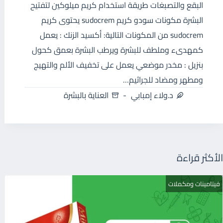
البقع والتصبغات طريقة استخدام كريم ميلوكين لتفتيح
البشرة مكونات سودو كريم sudocrem يحتوى كريم
sudocrem من المكونات التالية: أكسيد الزنك : يعمل
كمهدىء وملطف للبشرة ويرطب البشرة بعمق كحول
بنزيل : مخدر موضعي يعمل على تخفيف الألم والتهيج
ومطهر ومضاد للجراثيم…
د.ولاء إمبابي
العناية بالبشرة
الأكثر قراءة
فيتامينات ومكملات