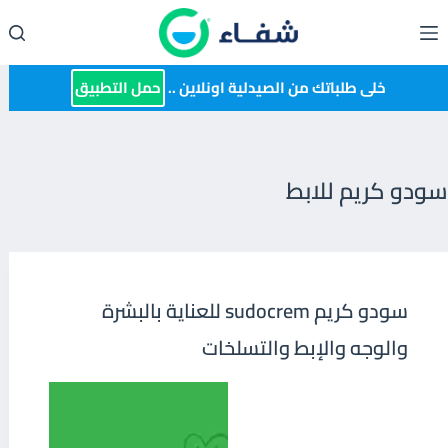
لتجاوز
لى
لمحتوى
خلى طلباتك من الصيدلية اونلاين ..
حمل التطبيق
سودو كريم للابط
سودو كريم sudocrem للعناية بالبشرة
والوجه والإبط والتسلخات