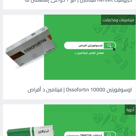
فيتامينات ومكملات
اوسوفورتين 10000 Ossofortin | فيتامين د أقراص
أدوية