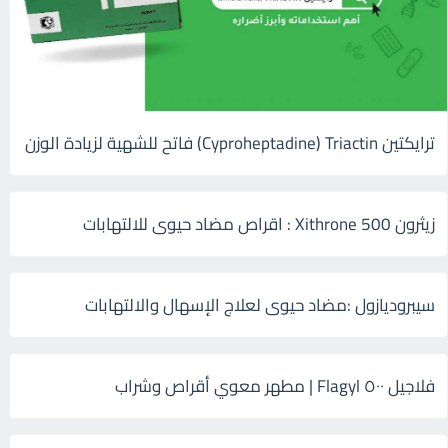
ترايكتين Cyproheptadine) Triactin) فاتح للشهية لزيادة الوزن
زيثرون 500 Xithrone : اقراص مضاد حيوى للالتهابات
سيبروديازول :مضاد حيوى لعلاج الإسهال والالتهابات
فلاجيل ٥٠٠ Flagyl | مطهر معوي أقراص وشراب