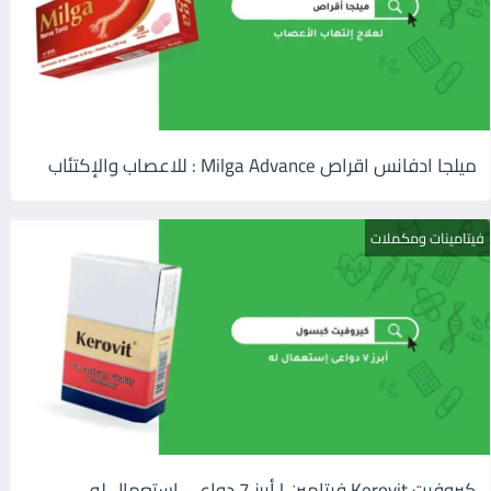
ميلجا ادفانس اقراص Milga Advance : للاعصاب والإكتئاب
فيتامينات ومكملات
كيروفيت Kerovit فيتامين | أبرز 7 دواعى إستعمال له