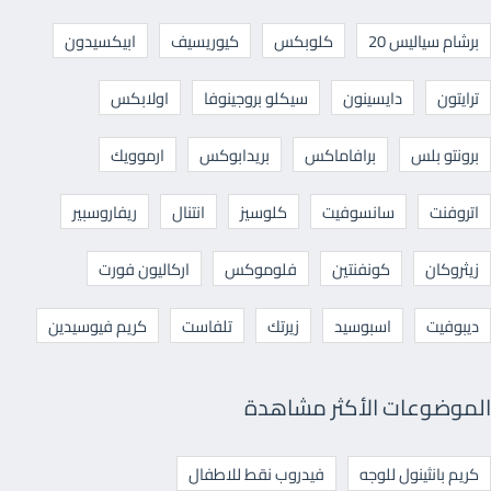
برشام سياليس 20
كلوبكس
كيوريسيف
ابيكسيدون
ترايتون
دايسينون
سيكلو بروجينوفا
اولابكس
برونتو بلس
برافاماكس
بريدابوكس
ارموويك
اتروفنت
سانسوفيت
كلوسيز
انتنال
ريفاروسبير
زيثروكان
كونفنتين
فلوموكس
اركاليون فورت
ديبوفيت
اسبوسيد
زيرتك
تلفاست
كريم فيوسيدين
الموضوعات الأكثر مشاهدة
كريم بانثينول للوجه
فيدروب نقط للاطفال