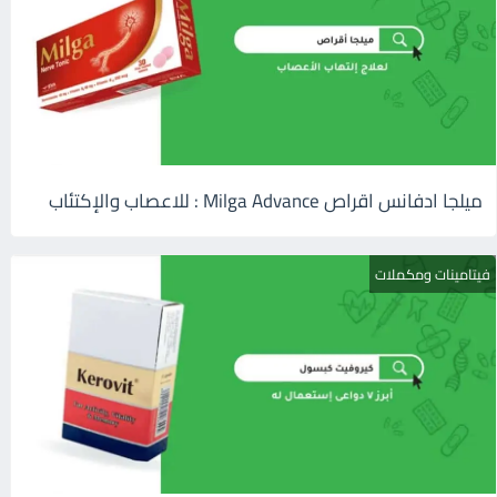
ميلجا ادفانس اقراص Milga Advance : للاعصاب والإكتئاب
فيتامينات ومكملات