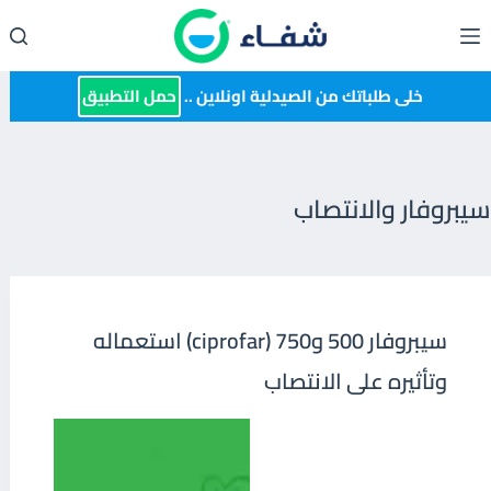
لتجاوز
لى
لمحتوى
خلى طلباتك من الصيدلية اونلاين ..
حمل التطبيق
سيبروفار والانتصاب
سيبروفار 500 و750 (ciprofar) استعماله
وتأثيره على الانتصاب