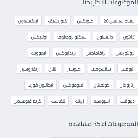
الموضوعات الأكثر بحثا
برشام سياليس 20
كلوبكس
كيوريسيف
ابيكسيدون
ترايتون
دايسينون
سيكلو بروجينوفا
اولابكس
برونتو بلس
برافاماكس
بريدابوكس
ارموويك
اتروفنت
سانسوفيت
كلوسيز
انتنال
ريفاروسبير
زيثروكان
كونفنتين
فلوموكس
اركاليون فورت
ديبوفيت
اسبوسيد
زيرتك
تلفاست
كريم فيوسيدين
الموضوعات الأكثر مشاهدة