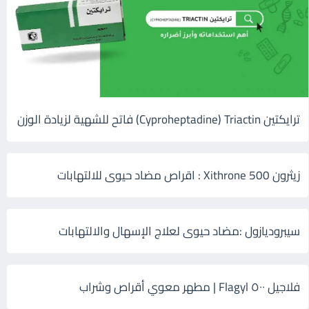
ترايكتين Cyproheptadine) Triactin) فاتح للشهية لزيادة الوزن
زيثرون 500 Xithrone : اقراص مضاد حيوى للالتهابات
سيبروديازول :مضاد حيوى لعلاج الإسهال والالتهابات
فلاجيل ٥٠٠ Flagyl | مطهر معوي أقراص وشراب