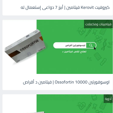
كيروفيت Kerovit فيتامين | أبرز 7 دواعى إستعمال له
فيتامينات ومكملات
اوسوفورتين 10000 Ossofortin | فيتامين د أقراص
أدوية