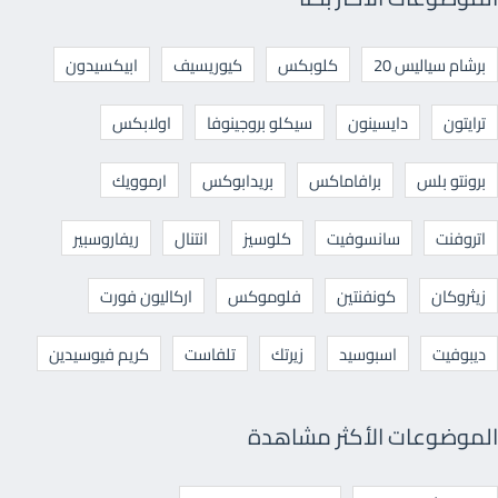
برشام سياليس 20
كلوبكس
كيوريسيف
ابيكسيدون
ترايتون
دايسينون
سيكلو بروجينوفا
اولابكس
برونتو بلس
برافاماكس
بريدابوكس
ارموويك
اتروفنت
سانسوفيت
كلوسيز
انتنال
ريفاروسبير
زيثروكان
كونفنتين
فلوموكس
اركاليون فورت
ديبوفيت
اسبوسيد
زيرتك
تلفاست
كريم فيوسيدين
الموضوعات الأكثر مشاهدة