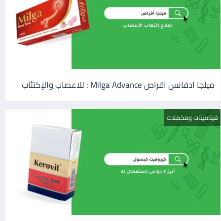
ميلجا ادفانس اقراص Milga Advance : للاعصاب والإكتئاب
فيتامينات ومكملات