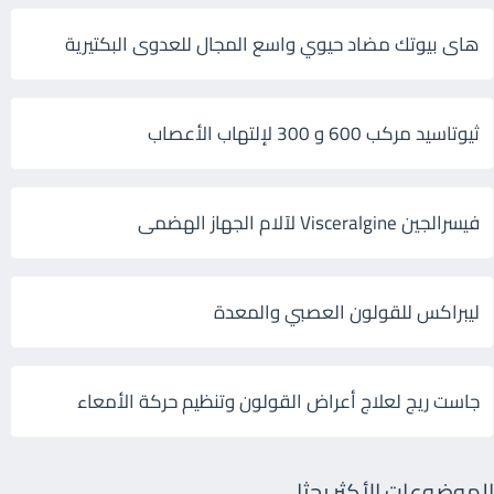
هاى بيوتك مضاد حيوي واسع المجال للعدوى البكتيرية
ثيوتاسيد مركب 600 و 300 لإلتهاب الأعصاب
فيسرالجين Visceralgine لآلام الجهاز الهضمى
ليبراكس للقولون العصبي والمعدة
جاست ريج لعلاج أعراض القولون وتنظيم حركة الأمعاء
الموضوعات الأكثر بحثا