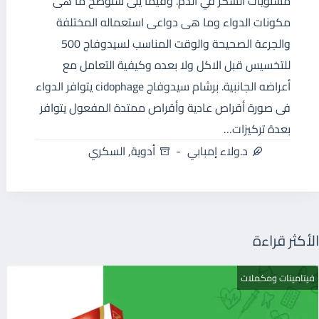
مستويات السكر في الدم. وفيما يلى سنوضح ما هى
مكونات الدواء وما هى دواعى استعماله المختلفة
والجرعة الصحيحة والوقت المناسب لسيدوفاج 500
للتخسيس قبل الاكل ولا بعده وكيفية التعامل مع
أعراضه الجانبية. برشام سيدوفاج cidophage يتوافر الدواء
فى صورة أقراص عادية وأقراص ممتدة المفعول يتوافر
بعدة تركيزات…
د.ولاء إمبابي
أدوية
,
السكري
الأكثر قراءة
فيتامينات ومكملات