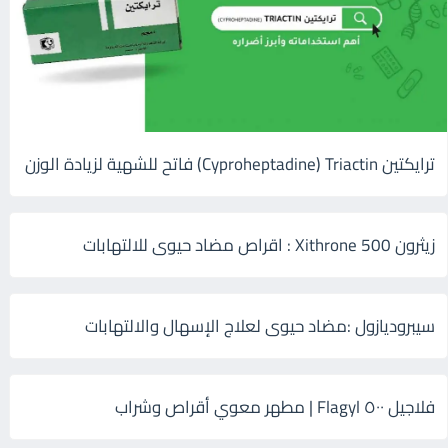
ترايكتين Cyproheptadine) Triactin) فاتح للشهية لزيادة الوزن
زيثرون 500 Xithrone : اقراص مضاد حيوى للالتهابات
سيبروديازول :مضاد حيوى لعلاج الإسهال والالتهابات
فلاجيل ٥٠٠ Flagyl | مطهر معوي أقراص وشراب