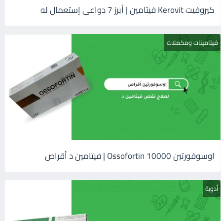
كيروفيت Kerovit فيتامين | أبرز 7 دواعى إستعمال له
فيتامينات ومكملات
اوسوفورتين 10000 Ossofortin | فيتامين د أقراص
أدوية