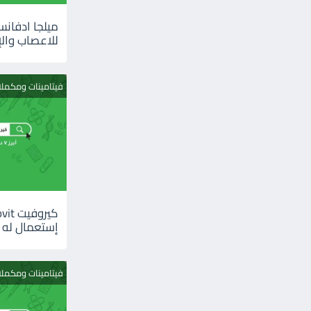
للاعصاب والإ
فيتامينات ومكمل
إستعمال له
فيتامينات ومكمل