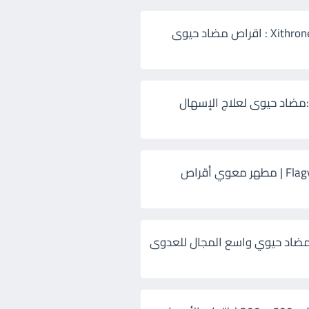
زيثرون 500 Xithrone : اقراص مضاد حيوى
:مضاد حيوى لعلاج الإسهال
فلاجيل ٥٠٠ Flagyl | مطهر معوي أقراص
ضاد حيوي واسع المجال للعدوى