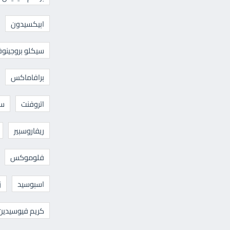
ابيكسيدون
سيكلو بروجينوف
برافاماكس
اتروفنت
سا
ريفاروسبير
فلوموكس
اسبوسيد
ز
كريم فيوسيدين