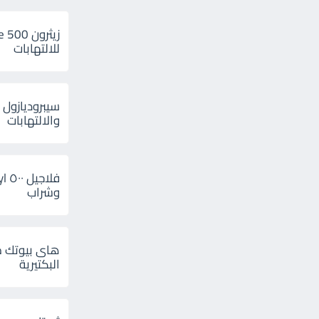
للالتهابات
سيبروديازول 
والالتهابات
وشراب
هاى بيوتك م
البكتيرية