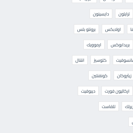
ترايتون
دايسينون
ا
اولابكس
برونتو بلس
بريدابوكس
ارموويك
نسوفيت
كلوسيز
انتنال
زيثروكان
كونفنتين
اركاليون فورت
ديبوفيت
يرتك
تلفاست