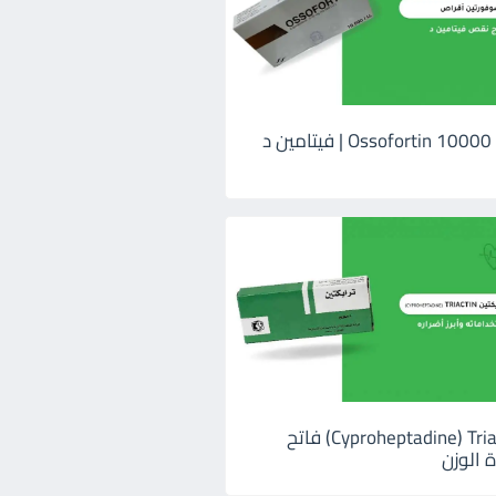
اوسوفورتين 10000 Ossofortin | فيتامين د
ترايكتين Cyproheptadine) Triactin) فاتح
 الوزن