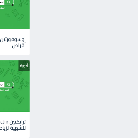
أقراص
أدوية
للشهية لزيادة