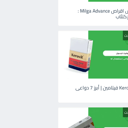
ميلجا ادفانس اقراص Milga Advance :
كتئاب
ات
كيروفيت Kerovit فيتامين | أبرز 7 دواعى
ات