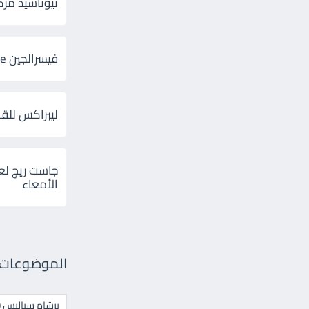
ثيوتاسيد مركب 600 و 300 لإلتهاب
فيسرالجين Visceralgine لآلام الجهاز الهضمى
ليبراكس للق
جاست ريج لع
الأمعاء
الموضوعات ال
برشام سياليس 20