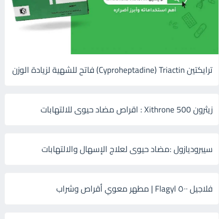
ترايكتين Cyproheptadine) Triactin) فاتح للشهية لزيادة الوزن
زيثرون 500 Xithrone : اقراص مضاد حيوى للالتهابات
سيبروديازول :مضاد حيوى لعلاج الإسهال والالتهابات
فلاجيل ٥٠٠ Flagyl | مطهر معوي أقراص وشراب