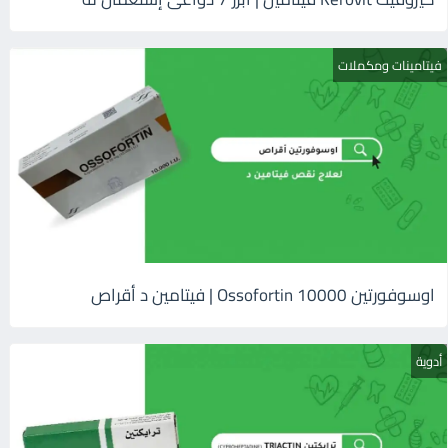
فيتامينات ومكملات
اوسوفورتين 10000 Ossofortin | فيتامين د أقراص
أدوية