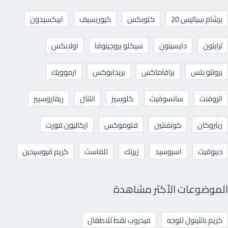
برشام سياليس 20
كلوبكس
كيوريسيف
ابيكسيدون
ترايتون
دايسينون
سيكلو بروجينوفا
اولابكس
برونتو بلس
برافاماكس
بريدابوكس
ارموويك
اتروفنت
سانسوفيت
كلوسيز
انتنال
ريفاروسبير
زيثروكان
كونفنتين
فلوموكس
اركاليون فورت
ديبوفيت
اسبوسيد
زيرتك
تلفاست
كريم فيوسيدين
الموضوعات الأكثر مشاهدة
كريم بانثينول للوجه
فيدروب نقط للاطفال