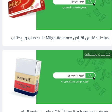
ميلجا ادفانس اقراص Milga Advance : للاعصاب والإكتئاب
فيتامينات ومكملات
كيروفيت Kerovit فيتامين | أبرز 7 دواعى إستعمال له