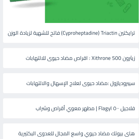
ترايكتين Cyproheptadine) Triactin) فاتح للشهية لزيادة الوزن
زيثرون 500 Xithrone : اقراص مضاد حيوى للالتهابات
سيبروديازول :مضاد حيوى لعلاج الإسهال والالتهابات
فلاجيل ٥٠٠ Flagyl | مطهر معوي أقراص وشراب
هاى بيوتك مضاد حيوي واسع المجال للعدوى البكتيرية