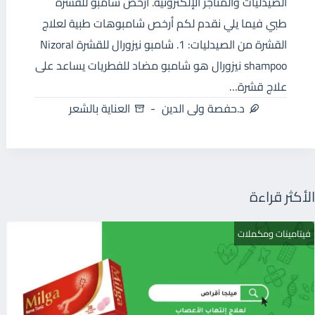
الصيدليات والمتاجر الإلكترونية. أرخص شامبو للقشرة
طبي فيما يلي نقدم لكم أرخص شامبوهات طبية لعلاج
القشرة من الصيدليات: 1. شامبو نيزورال للقشرة Nizoral
shampoo نيزورال هو شامبو مضاد للفطريات يساعد على
علاج قشرة…
د.حفصة ولى الدين
العناية بالشعر
الأكثر قراءة
فيتامينات ومكملات