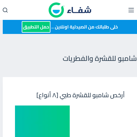
لتجاوز
لى
لمحتوى
خلى طلباتك من الصيدلية اونلاين ..
حمل التطبيق
شامبو للقشرة والفطريات
أرخص شامبو للقشرة طبي [٨ أنواع]