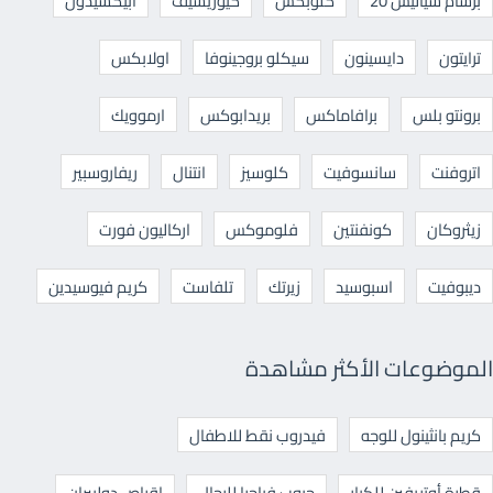
برشام سياليس 20
كلوبكس
كيوريسيف
ابيكسيدون
ترايتون
دايسينون
سيكلو بروجينوفا
اولابكس
برونتو بلس
برافاماكس
بريدابوكس
ارموويك
اتروفنت
سانسوفيت
كلوسيز
انتنال
ريفاروسبير
زيثروكان
كونفنتين
فلوموكس
اركاليون فورت
ديبوفيت
اسبوسيد
زيرتك
تلفاست
كريم فيوسيدين
الموضوعات الأكثر مشاهدة
كريم بانثينول للوجه
فيدروب نقط للاطفال
قطرة أوتريفين للكبار
حبوب فياجرا للرجال
اقراص دوليبران