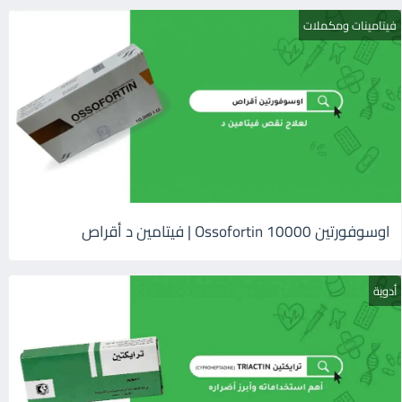
فيتامينات ومكملات
اوسوفورتين 10000 Ossofortin | فيتامين د أقراص
أدوية