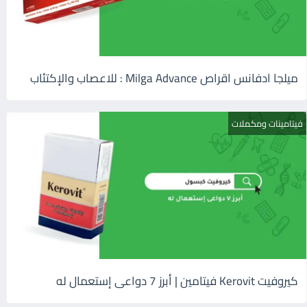
ميلجا ادفانس اقراص Milga Advance : للاعصاب والإكتئاب
فيتامينات ومكملات
كيروفيت Kerovit فيتامين | أبرز 7 دواعى إستعمال له