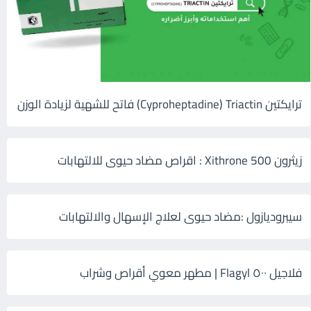
ترايكتين Cyproheptadine) Triactin) فاتح للشهية لزيادة الوزن
زيثرون 500 Xithrone : اقراص مضاد حيوى للالتهابات
سيبروديازول :مضاد حيوى لعلاج الإسهال والالتهابات
فلاجيل ٥٠٠ Flagyl | مطهر معوي أقراص وشراب