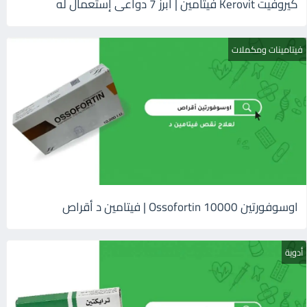
كيروفيت Kerovit فيتامين | أبرز 7 دواعى إستعمال له
فيتامينات ومكملات
اوسوفورتين 10000 Ossofortin | فيتامين د أقراص
أدوية