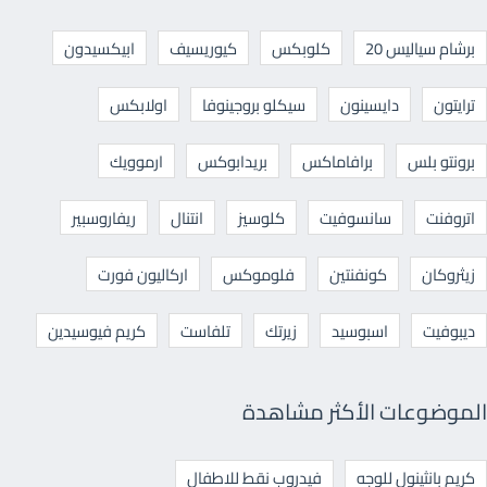
برشام سياليس 20
كلوبكس
كيوريسيف
ابيكسيدون
ترايتون
دايسينون
سيكلو بروجينوفا
اولابكس
برونتو بلس
برافاماكس
بريدابوكس
ارموويك
اتروفنت
سانسوفيت
كلوسيز
انتنال
ريفاروسبير
زيثروكان
كونفنتين
فلوموكس
اركاليون فورت
ديبوفيت
اسبوسيد
زيرتك
تلفاست
كريم فيوسيدين
الموضوعات الأكثر مشاهدة
كريم بانثينول للوجه
فيدروب نقط للاطفال