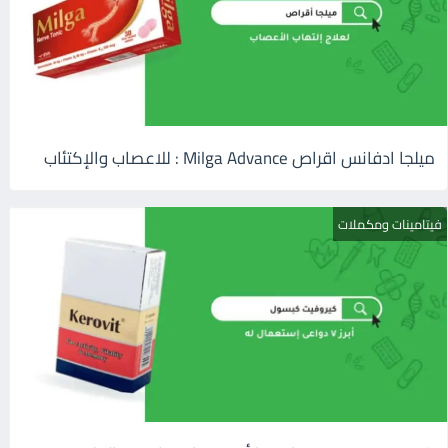
ميلجا ادفانس اقراص Milga Advance : للاعصاب والإكتئاب
فيتامينات ومكملات