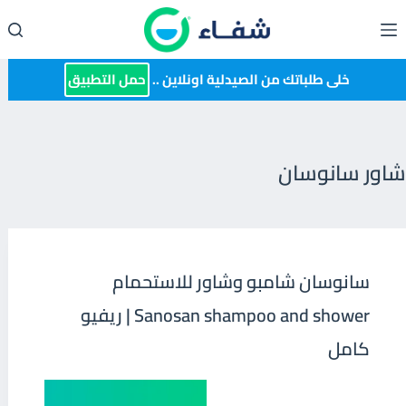
لتجاوز
لى
لمحتوى
خلى طلباتك من الصيدلية اونلاين ..
حمل التطبيق
شاور سانوسان
سانوسان شامبو وشاور للاستحمام
Sanosan shampoo and shower | ريفيو
كامل