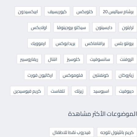
برشام سياليس 20
كلوبكس
كيوريسيف
ابيكسيدون
ترايتون
دايسينون
سيكلو بروجينوفا
اولابكس
برونتو بلس
برافاماكس
بريدابوكس
ارموويك
اتروفنت
سانسوفيت
كلوسيز
انتنال
ريفاروسبير
زيثروكان
كونفنتين
فلوموكس
اركاليون فورت
ديبوفيت
اسبوسيد
زيرتك
تلفاست
كريم فيوسيدين
الموضوعات الأكثر مشاهدة
كريم بانثينول للوجه
فيدروب نقط للاطفال