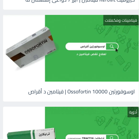
فيتامينات ومكملات
اوسوفورتين 10000 Ossofortin | فيتامين د أقراص
أدوية