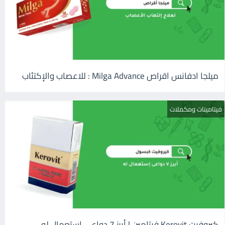
ميلجا ادفانس اقراص Milga Advance : للاعصاب والإكتئاب
فيتامينات ومكملات
كيروفيت Kerovit فيتامين | أبرز 7 دواعى إستعمال له