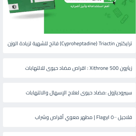
ترايكتين Cyproheptadine) Triactin) فاتح للشهية لزيادة الوزن
زيثرون 500 Xithrone : اقراص مضاد حيوى للالتهابات
سيبروديازول :مضاد حيوى لعلاج الإسهال والالتهابات
فلاجيل ٥٠٠ Flagyl | مطهر معوي أقراص وشراب