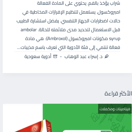
شراب يؤخذ بالفم. يحتوي على المادة الفعالة
امبروكسول. يستعمل لتنظيم الإفرازات المخاطية في
حالات اضطرابات الجهاز التنفسي. يفضل استشارة الطبيب
قبل الاستعمال لتحديد مدى ملائمته للحالة. ambolar
syrup مكونات امبروكسول (Ambroxol): هي مادة
فعالة تنتمي إلى فئة الأدوية التي تعرف باسم مذيبات…
د. إسراء عبد الوهاب
أدوية سعودية
الأكثر قراءة
فيتامينات ومكملات