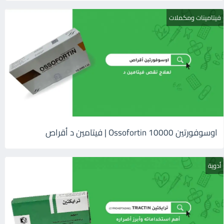
فيتامينات ومكملات
اوسوفورتين 10000 Ossofortin | فيتامين د أقراص
أدوية