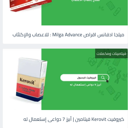
ميلجا ادفانس اقراص Milga Advance : للاعصاب والإكتئاب
فيتامينات ومكملات
كيروفيت Kerovit فيتامين | أبرز 7 دواعى إستعمال له