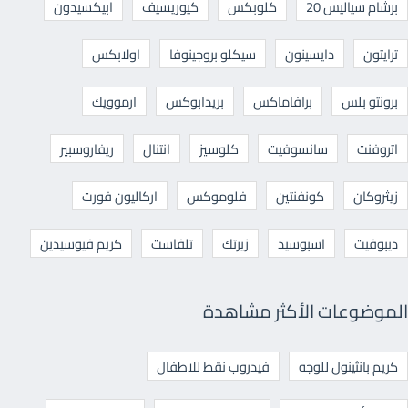
برشام سياليس 20
كلوبكس
كيوريسيف
ابيكسيدون
ترايتون
دايسينون
سيكلو بروجينوفا
اولابكس
برونتو بلس
برافاماكس
بريدابوكس
ارموويك
اتروفنت
سانسوفيت
كلوسيز
انتنال
ريفاروسبير
زيثروكان
كونفنتين
فلوموكس
اركاليون فورت
ديبوفيت
اسبوسيد
زيرتك
تلفاست
كريم فيوسيدين
الموضوعات الأكثر مشاهدة
كريم بانثينول للوجه
فيدروب نقط للاطفال