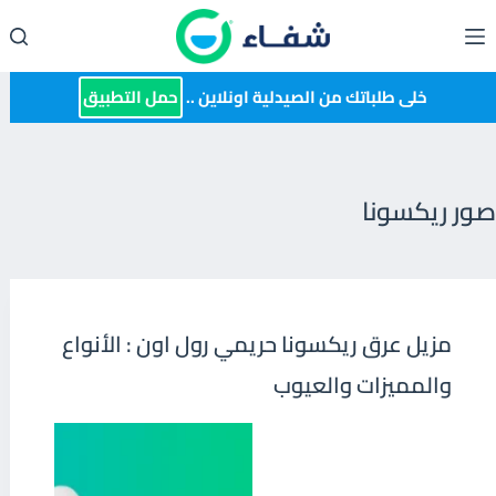
لتجاوز
لى
لمحتوى
خلى طلباتك من الصيدلية اونلاين ..
حمل التطبيق
صور ريكسونا
مزيل عرق ريكسونا حريمي رول اون : الأنواع
والمميزات والعيوب