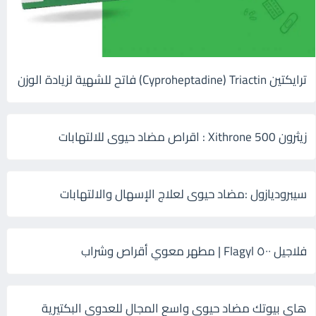
ترايكتين Cyproheptadine) Triactin) فاتح للشهية لزيادة الوزن
زيثرون 500 Xithrone : اقراص مضاد حيوى للالتهابات
سيبروديازول :مضاد حيوى لعلاج الإسهال والالتهابات
فلاجيل ٥٠٠ Flagyl | مطهر معوي أقراص وشراب
هاى بيوتك مضاد حيوي واسع المجال للعدوى البكتيرية