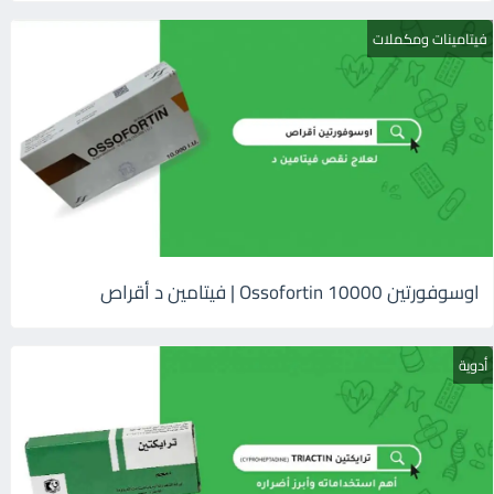
فيتامينات ومكملات
اوسوفورتين 10000 Ossofortin | فيتامين د أقراص
أدوية