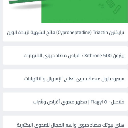
ترايكتين Cyproheptadine) Triactin) فاتح للشهية لزيادة الوزن
زيثرون 500 Xithrone : اقراص مضاد حيوى للالتهابات
سيبروديازول :مضاد حيوى لعلاج الإسهال والالتهابات
فلاجيل ٥٠٠ Flagyl | مطهر معوي أقراص وشراب
هاى بيوتك مضاد حيوي واسع المجال للعدوى البكتيرية