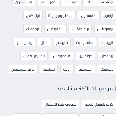
برشام سياليس 20
كلوبكس
كيوريسيف
ابيكسيدون
ترايتون
دايسينون
سيكلو بروجينوفا
اولابكس
برونتو بلس
برافاماكس
بريدابوكس
ارموويك
اتروفنت
سانسوفيت
كلوسيز
انتنال
ريفاروسبير
زيثروكان
كونفنتين
فلوموكس
اركاليون فورت
ديبوفيت
اسبوسيد
زيرتك
تلفاست
كريم فيوسيدين
الموضوعات الأكثر مشاهدة
كريم بانثينول للوجه
فيدروب نقط للاطفال