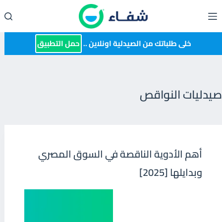
لتجاوز
لى
لمحتوى
خلى طلباتك من الصيدلية اونلاين ..
حمل التطبيق
صيدليات النواقص
أهم الأدوية الناقصة في السوق المصري
وبدايلها [2025]