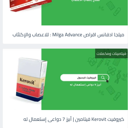
ميلجا ادفانس اقراص Milga Advance : للاعصاب والإكتئاب
فيتامينات ومكملات
كيروفيت Kerovit فيتامين | أبرز 7 دواعى إستعمال له