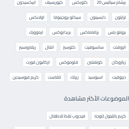
برشام سياليس 20
كلوبكس
كيوريسيف
ابيكسيدون
ترايتون
دايسينون
سيكلو بروجينوفا
اولابكس
برونتو بلس
برافاماكس
بريدابوكس
ارموويك
اتروفنت
سانسوفيت
كلوسيز
انتنال
ريفاروسبير
زيثروكان
كونفنتين
فلوموكس
اركاليون فورت
ديبوفيت
اسبوسيد
زيرتك
تلفاست
كريم فيوسيدين
الموضوعات الأكثر مشاهدة
كريم بانثينول للوجه
فيدروب نقط للاطفال