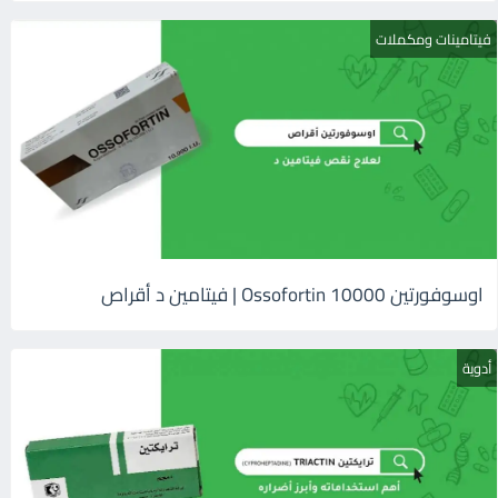
فيتامينات ومكملات
اوسوفورتين 10000 Ossofortin | فيتامين د أقراص
أدوية