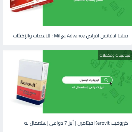
ميلجا ادفانس اقراص Milga Advance : للاعصاب والإكتئاب
فيتامينات ومكملات
كيروفيت Kerovit فيتامين | أبرز 7 دواعى إستعمال له