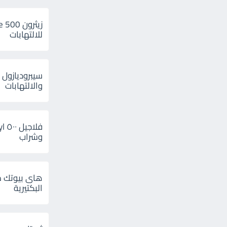
للالتهابات
سيبروديازول 
والالتهابات
وشراب
هاى بيوتك م
البكتيرية