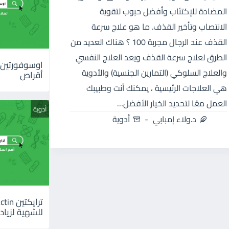
المضادة للإكتئاب وأفضل حبوب لتقوية
الانتصاب وتأخير القذف. ما هو علاج سرعة
القذف عند الرجال مجربة 100 ؟ هناك العديد من
الطرق لعلاج سرعة القذف ويعد العلاج النفسي
والعلاج السلوكي (التمارين الجنسية) والأدوية
أقراص
هي العلاجات الرئيسية ، يمكنك أنت وطبيبك
العمل معًا لتحديد الخيار الأفضل…
أدوية
د.ولاء إمبابي
أدوية
للشهية لزيادة