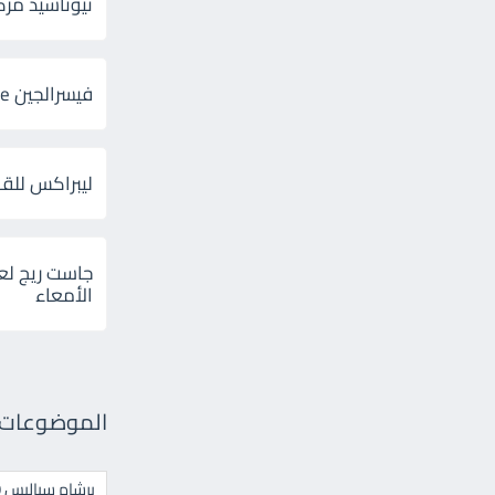
ثيوتاسيد مركب 600 و 300 لإلتهاب
فيسرالجين Visceralgine لآلام الجهاز الهضمى
ليبراكس للق
جاست ريج لع
الأمعاء
الموضوعات ال
برشام سياليس 20