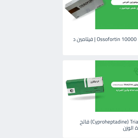
اوسوفورتين 10000 Ossofortin | فيتامين د
ترايكتين Cyproheptadine) Triactin) فاتح
 الوزن