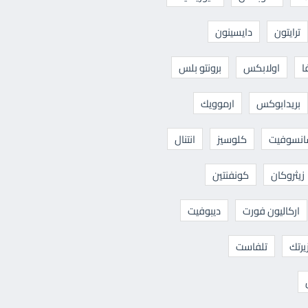
ترايتون
دايسينون
ا
اولابكس
برونتو بلس
بريدابوكس
ارموويك
نسوفيت
كلوسيز
انتنال
زيثروكان
كونفنتين
اركاليون فورت
ديبوفيت
يرتك
تلفاست