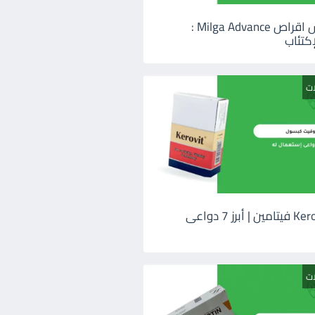
ميلجا ادفانس اقراص Milga Advance :
كتئاب
ات
كيروفيت Kerovit فيتامين | أبرز 7 دواعى
ات