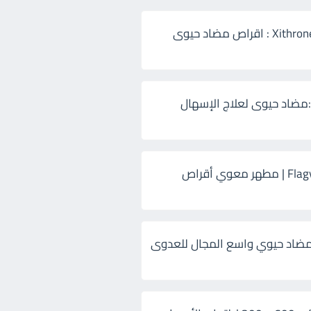
زيثرون 500 Xithrone : اقراص مضاد حيوى
:مضاد حيوى لعلاج الإسهال
فلاجيل ٥٠٠ Flagyl | مطهر معوي أقراص
ضاد حيوي واسع المجال للعدوى