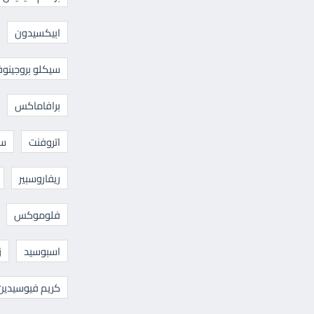
ابيكسيدون
سيكلو بروجينوف
برافاماكس
اتروفنت
سا
ريفاروسبير
فلوموكس
اسبوسيد
ز
كريم فيوسيدين