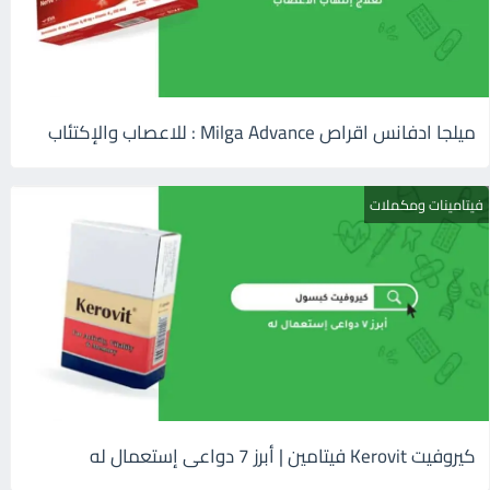
ميلجا ادفانس اقراص Milga Advance : للاعصاب والإكتئاب
فيتامينات ومكملات
كيروفيت Kerovit فيتامين | أبرز 7 دواعى إستعمال له