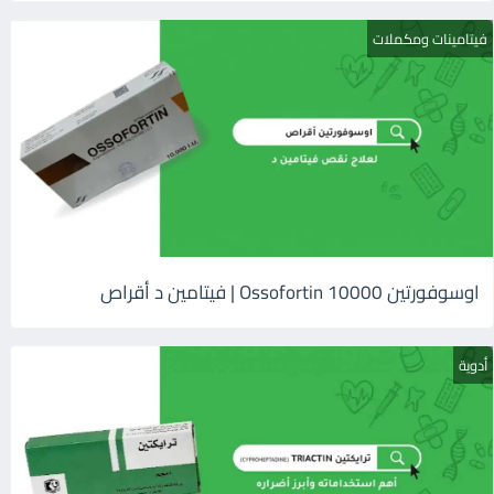
فيتامينات ومكملات
اوسوفورتين 10000 Ossofortin | فيتامين د أقراص
أدوية