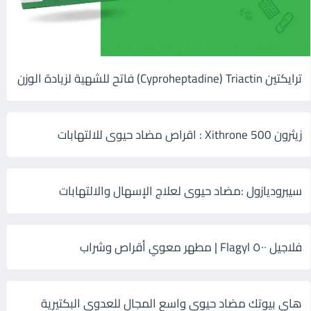
ترايكتين Cyproheptadine) Triactin) فاتح للشهية لزيادة الوزن
زيثرون 500 Xithrone : اقراص مضاد حيوى للالتهابات
سيبروديازول :مضاد حيوى لعلاج الإسهال والالتهابات
فلاجيل ٥٠٠ Flagyl | مطهر معوي أقراص وشراب
هاى بيوتك مضاد حيوي واسع المجال للعدوى البكتيرية