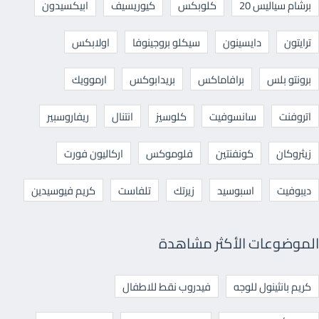
برشام سياليس 20
كلوبكس
كيوريسيف
ابيكسيدون
ترايتون
دايسينون
سيكلو بروجينوفا
اولابكس
برونتو بلس
برافاماكس
بريدابوكس
ارموويك
اتروفنت
سانسوفيت
كلوسيز
انتنال
ريفاروسبير
زيثروكان
كونفنتين
فلوموكس
اركاليون فورت
ديبوفيت
اسبوسيد
زيرتك
تلفاست
كريم فيوسيدين
الموضوعات الأكثر مشاهدة
كريم بانثينول للوجه
فيدروب نقط للاطفال