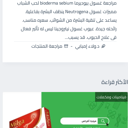
مراجعة غسول بيوديرما bioderma sebium لحب الشباب
مميزات غسول Neutrogena ينظف البشرة بفاعلية.
يساعد على تنقية البشرة من الشوائب. سعره مناسب.
رائحته جيدة. عيوب غسول نيتروجينا ليس له تأثير فعال
فى علاج الحبوب. قد يسبب…
د.ولاء إمبابي
مراجعة المنتجات
الأكثر قراءة
فيتامينات ومكملات