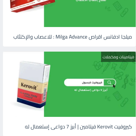
ميلجا ادفانس اقراص Milga Advance : للاعصاب والإكتئاب
فيتامينات ومكملات
كيروفيت Kerovit فيتامين | أبرز 7 دواعى إستعمال له