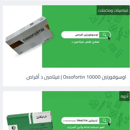
فيتامينات ومكملات
اوسوفورتين 10000 Ossofortin | فيتامين د أقراص
أدوية