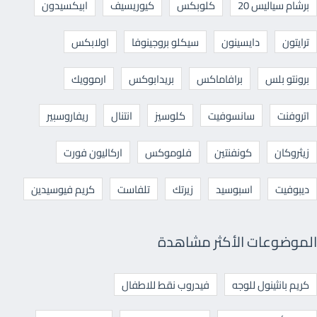
برشام سياليس 20
كلوبكس
كيوريسيف
ابيكسيدون
ترايتون
دايسينون
سيكلو بروجينوفا
اولابكس
برونتو بلس
برافاماكس
بريدابوكس
ارموويك
اتروفنت
سانسوفيت
كلوسيز
انتنال
ريفاروسبير
زيثروكان
كونفنتين
فلوموكس
اركاليون فورت
ديبوفيت
اسبوسيد
زيرتك
تلفاست
كريم فيوسيدين
الموضوعات الأكثر مشاهدة
كريم بانثينول للوجه
فيدروب نقط للاطفال