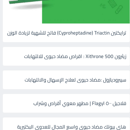
ترايكتين Cyproheptadine) Triactin) فاتح للشهية لزيادة الوزن
زيثرون 500 Xithrone : اقراص مضاد حيوى للالتهابات
سيبروديازول :مضاد حيوى لعلاج الإسهال والالتهابات
فلاجيل ٥٠٠ Flagyl | مطهر معوي أقراص وشراب
هاى بيوتك مضاد حيوي واسع المجال للعدوى البكتيرية