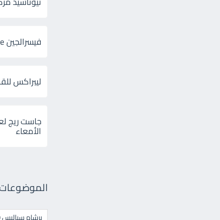
ثيوتاسيد مركب 600 و 300 لإلتهاب
فيسرالجين Visceralgine لآلام الجهاز الهضمى
ليبراكس للق
جاست ريج لع
الأمعاء
الموضوعات ال
برشام سياليس 20