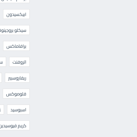
ابيكسيدون
سيكلو بروجينوف
برافاماكس
اتروفنت
سا
ريفاروسبير
فلوموكس
اسبوسيد
ز
كريم فيوسيدين