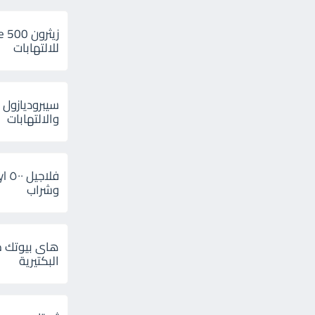
للالتهابات
سيبروديازول 
والالتهابات
وشراب
هاى بيوتك م
البكتيرية