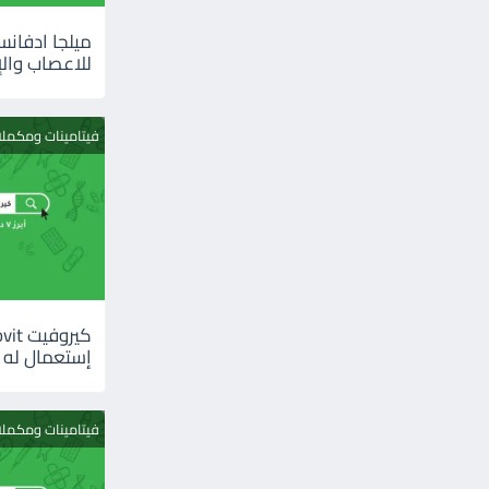
للاعصاب والإ
فيتامينات ومكمل
إستعمال له
فيتامينات ومكمل