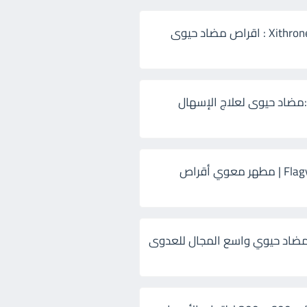
زيثرون 500 Xithrone : اقراص مضاد حيوى
:مضاد حيوى لعلاج الإسهال
فلاجيل ٥٠٠ Flagyl | مطهر معوي أقراص
ضاد حيوي واسع المجال للعدوى