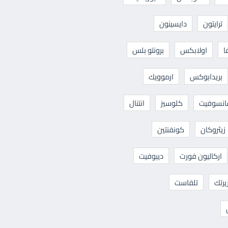
ترايتون
دايسينون
ا
اولابكس
برونتو بلس
بريدابوكس
ارموويك
نسوفيت
كلوسيز
انتنال
زيثروكان
كونفنتين
اركاليون فورت
ديبوفيت
يرتك
تلفاست