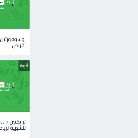
أقراص
أدوية
للشهية لزيادة