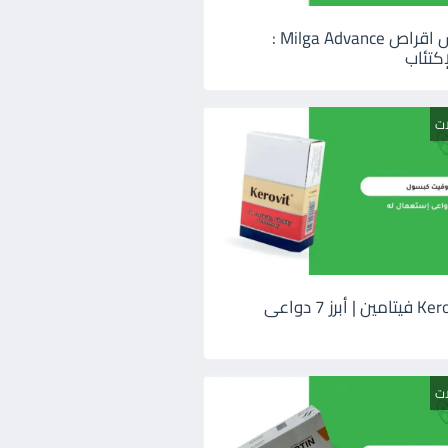
ميلجا ادفانس اقراص Milga Advance :
كتئاب
ات
كيروفيت Kerovit فيتامين | أبرز 7 دواعى
ات