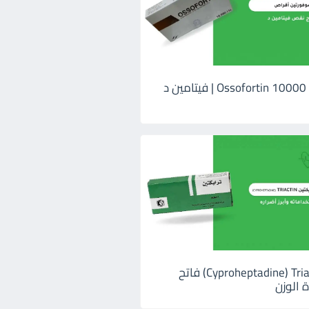
اوسوفورتين 10000 Ossofortin | فيتامين د
ترايكتين Cyproheptadine) Triactin) فاتح
 الوزن