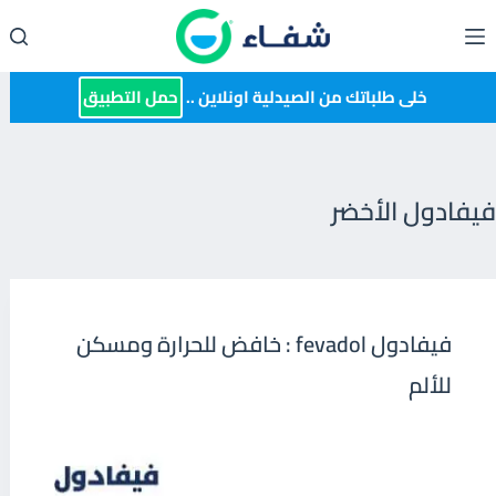
لتجاوز
لى
لمحتوى
خلى طلباتك من الصيدلية اونلاين ..
حمل التطبيق
فيفادول الأخضر
فيفادول fevadol : خافض للحرارة ومسكن
للألم