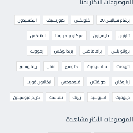
الموضوعات الأكثر بحثا
برشام سياليس 20
كلوبكس
كيوريسيف
ابيكسيدون
ترايتون
دايسينون
سيكلو بروجينوفا
اولابكس
برونتو بلس
برافاماكس
بريدابوكس
ارموويك
اتروفنت
سانسوفيت
كلوسيز
انتنال
ريفاروسبير
زيثروكان
كونفنتين
فلوموكس
اركاليون فورت
ديبوفيت
اسبوسيد
زيرتك
تلفاست
كريم فيوسيدين
الموضوعات الأكثر مشاهدة