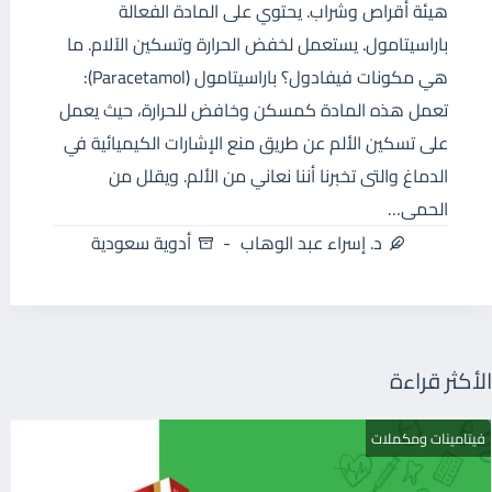
هيئة أقراص وشراب. يحتوي على المادة الفعالة
باراسيتامول. يستعمل لخفض الحرارة وتسكين الآلام. ما
هي مكونات فيفادول؟ باراسيتامول (Paracetamol):
تعمل هذه المادة كمسكن وخافض للحرارة، حيث يعمل
على تسكين الألم عن طريق منع الإشارات الكيميائية في
الدماغ والتى تخبرنا أننا نعاني من الألم. ويقلل من
الحمى…
د. إسراء عبد الوهاب
أدوية سعودية
الأكثر قراءة
فيتامينات ومكملات