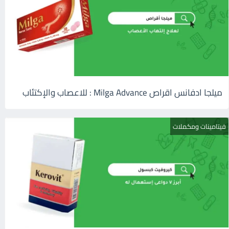
ميلجا ادفانس اقراص Milga Advance : للاعصاب والإكتئاب
فيتامينات ومكملات