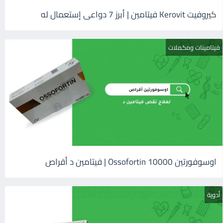
كيروفيت Kerovit فيتامين | أبرز 7 دواعى إستعمال له
فيتامينات ومكملات
اوسوفورتين 10000 Ossofortin | فيتامين د أقراص
أدوية