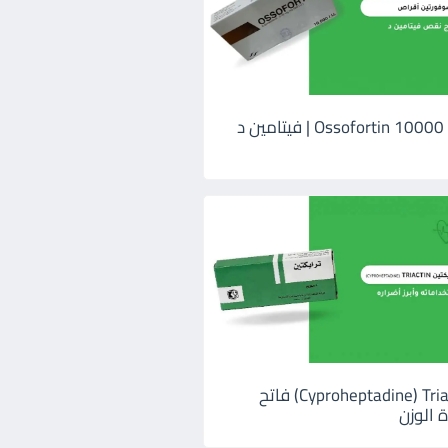
اوسوفورتين 10000 Ossofortin | فيتامين د
ترايكتين Cyproheptadine) Triactin) فاتح
 الوزن