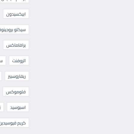
ابيكسيدون
سيكلو بروجينوف
برافاماكس
اتروفنت
سا
ريفاروسبير
فلوموكس
اسبوسيد
ز
كريم فيوسيدين