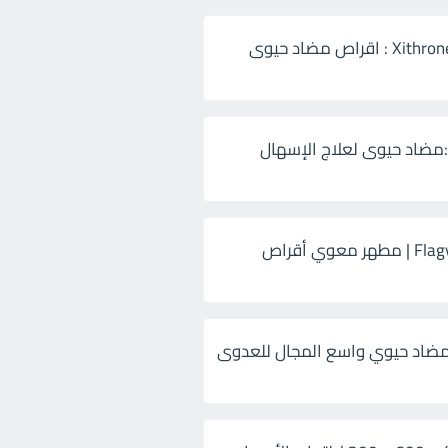
زيثرون 500 Xithrone : اقراص مضاد حيوى
:مضاد حيوى لعلاج الإسهال
فلاجيل ٥٠٠ Flagyl | مطهر معوي أقراص
ضاد حيوي واسع المجال للعدوى