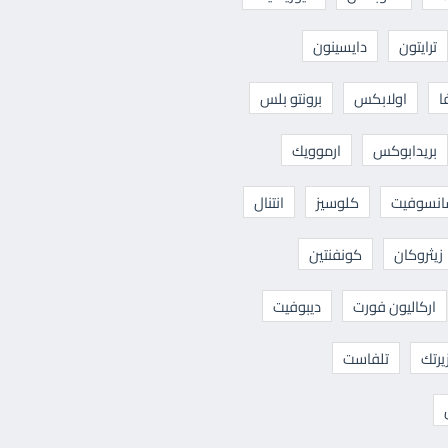
ترايتون
دايسينون
ا
اولابكس
برونتو بلس
بريدابوكس
ارموويك
نسوفيت
كلوسيز
انتنال
زيثروكان
كونفنتين
اركاليون فورت
ديبوفيت
يرتك
تلفاست