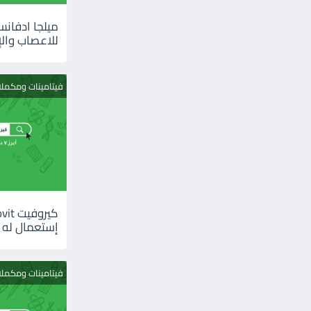
للاعصاب والإ
فيتامينات ومكمل
إستعمال له
فيتامينات ومكمل