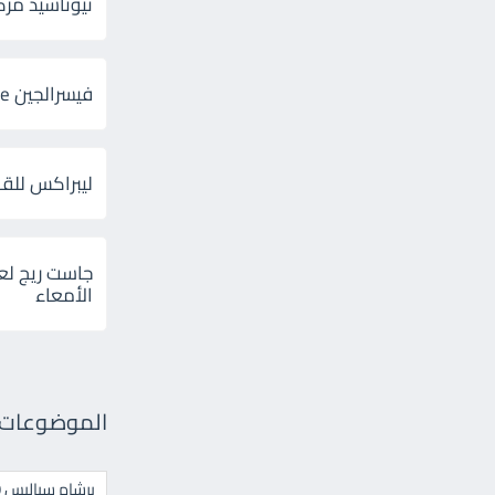
ثيوتاسيد مركب 600 و 300 لإلتهاب
فيسرالجين Visceralgine لآلام الجهاز الهضمى
ليبراكس للق
جاست ريج لع
الأمعاء
الموضوعات ال
برشام سياليس 20