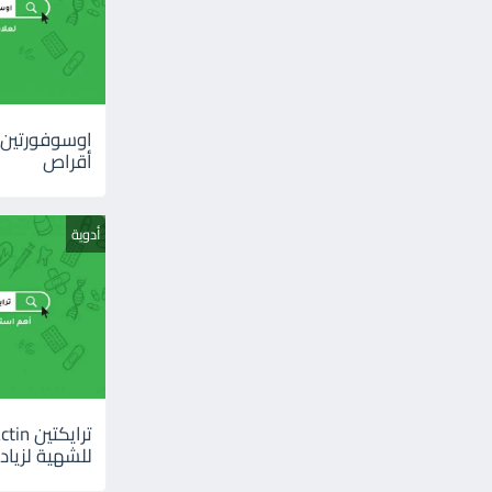
أقراص
أدوية
للشهية لزيادة