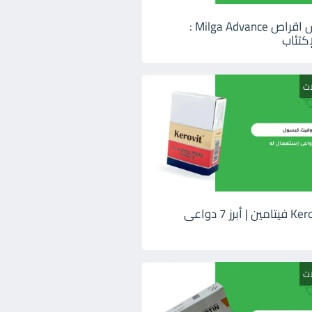
ميلجا ادفانس اقراص Milga Advance :
كتئاب
ات
كيروفيت Kerovit فيتامين | أبرز 7 دواعى
ات