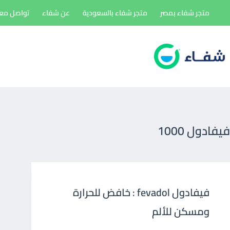
لتجاوز
متجر شفاء بمصر
متجر شفاء بالسعودية
عن شفاء
تواصل معن
لى
لمحتوى
فيفادول 1000
فيفادول fevadol : خافض للحرارة
ومسكن للألم