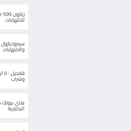
للالتهابات
سيبروديازول 
والالتهابات
وشراب
هاى بيوتك م
البكتيرية