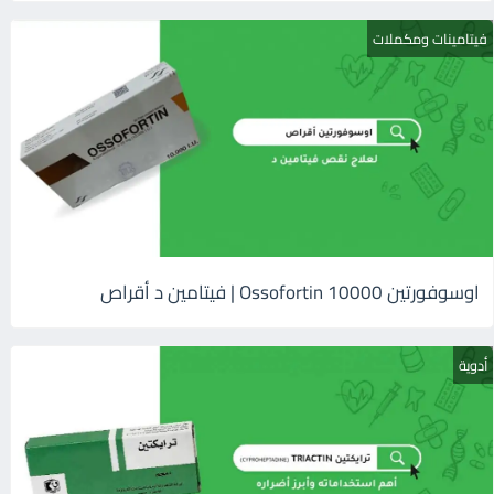
فيتامينات ومكملات
اوسوفورتين 10000 Ossofortin | فيتامين د أقراص
أدوية