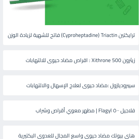
ترايكتين Cyproheptadine) Triactin) فاتح للشهية لزيادة الوزن
زيثرون 500 Xithrone : اقراص مضاد حيوى للالتهابات
سيبروديازول :مضاد حيوى لعلاج الإسهال والالتهابات
فلاجيل ٥٠٠ Flagyl | مطهر معوي أقراص وشراب
هاى بيوتك مضاد حيوي واسع المجال للعدوى البكتيرية