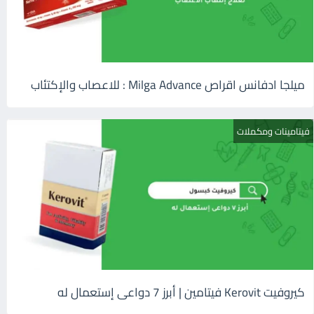
ميلجا ادفانس اقراص Milga Advance : للاعصاب والإكتئاب
فيتامينات ومكملات
كيروفيت Kerovit فيتامين | أبرز 7 دواعى إستعمال له