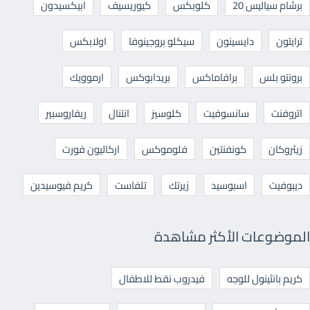
برشام سياليس 20
كلوبكس
كيوريسيف
ابيكسيدون
ترايتون
دايسينون
سيكلو بروجينوفا
اولابكس
برونتو بلس
برافاماكس
بريدابوكس
ارموويك
اتروفنت
سانسوفيت
كلوسيز
انتنال
ريفاروسبير
زيثروكان
كونفنتين
فلوموكس
اركاليون فورت
ديبوفيت
اسبوسيد
زيرتك
تلفاست
كريم فيوسيدين
الموضوعات الأكثر مشاهدة
كريم بانثينول للوجه
فيدروب نقط للاطفال