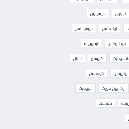
ترايتون
دايسينون
ا
اولابكس
برونتو بلس
بريدابوكس
ارموويك
نسوفيت
كلوسيز
انتنال
زيثروكان
كونفنتين
اركاليون فورت
ديبوفيت
يرتك
تلفاست