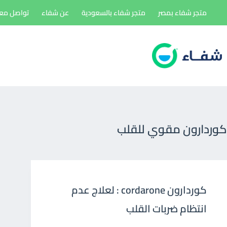
لتجاوز
متجر شفاء بمصر
متجر شفاء بالسعودية
عن شفاء
تواصل معن
لى
لمحتوى
كوردارون مقوي للقلب
كوردارون cordarone : لعلاج عدم
انتظام ضربات القلب