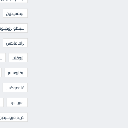
ابيكسيدون
سيكلو بروجينوف
برافاماكس
اتروفنت
سا
ريفاروسبير
فلوموكس
اسبوسيد
ز
كريم فيوسيدين