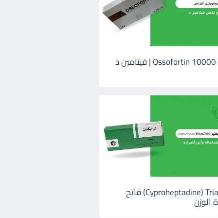
اوسوفورتين 10000 Ossofortin | فيتامين د
ترايكتين Cyproheptadine) Triactin) فاتح
 الوزن