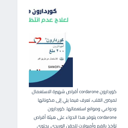
كوردارون cordarone أقراص شهيرة الاستعمال
لمرضى القلب، تعرف فيما يلي إلى مكوناتها
ودواعي وموانع استعمالها. كوردارون
cordarone يتوفر هذا الدواء على هيئة أقراص
تؤخذ بالفم وأمبولات للحقن الوريدي. يحتوي