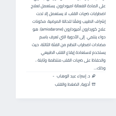
على المادة الفعالة اميودارون. يستعمل لعلاج
اضطرابات ضربات القلب. لا يستعمل إلا تحت
إشراف الطبيب وفقًا للحالة المرضية. مكونات
علاج كوردارون أميودارون (amiodarone): هو
دواء ينتمي إلى الأدوية التي تعرف باسم
مضادات اضطراب النظم من الفئة الثالثة، حيث
يستخدم لاستعادة إيقاع القلب الطبيعي
والحفاظ على ضربات القلب منتظمة وثابتة ،
وذلك…
د. إسراء عبد الوهاب
أدوية
,
الضغط والقلب