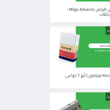
ميلجا ادفانس اقراص Milga Advance :
كتئاب
ات
كيروفيت Kerovit فيتامين | أبرز 7 دواعى
ات