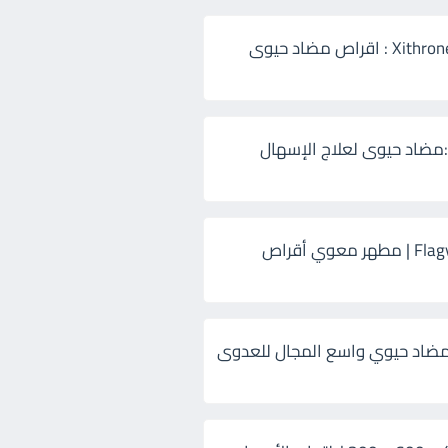
زيثرون 500 Xithrone : اقراص مضاد حيوى
:مضاد حيوى لعلاج الإسهال
فلاجيل ٥٠٠ Flagyl | مطهر معوي أقراص
ضاد حيوي واسع المجال للعدوى