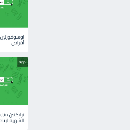
أقراص
أدوية
للشهية لزيادة