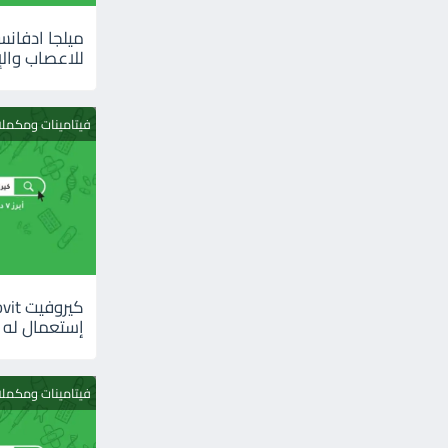
للاعصاب والإ
فيتامينات ومكمل
إستعمال له
فيتامينات ومكمل