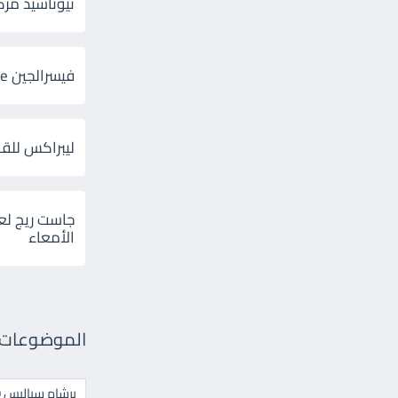
ثيوتاسيد مركب 600 و 300 لإلتهاب
فيسرالجين Visceralgine لآلام الجهاز الهضمى
ليبراكس للق
جاست ريج لع
الأمعاء
الموضوعات ال
برشام سياليس 20