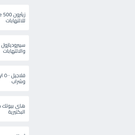
للالتهابات
سيبروديازول 
والالتهابات
وشراب
هاى بيوتك م
البكتيرية