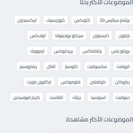
الموضوعات الأكثر بحثا
برشام سياليس 20
كلوبكس
كيوريسيف
ابيكسيدون
ترايتون
دايسينون
سيكلو بروجينوفا
اولابكس
برونتو بلس
برافاماكس
بريدابوكس
ارموويك
اتروفنت
سانسوفيت
كلوسيز
انتنال
ريفاروسبير
زيثروكان
كونفنتين
فلوموكس
اركاليون فورت
ديبوفيت
اسبوسيد
زيرتك
تلفاست
كريم فيوسيدين
الموضوعات الأكثر مشاهدة