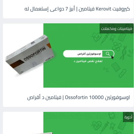
كيروفيت Kerovit فيتامين | أبرز 7 دواعى إستعمال له
فيتامينات ومكملات
اوسوفورتين 10000 Ossofortin | فيتامين د أقراص
أدوية