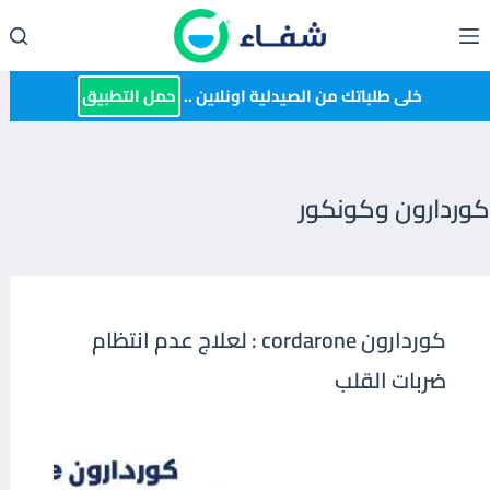
لتجاوز
لى
لمحتوى
خلى طلباتك من الصيدلية اونلاين ..
حمل التطبيق
كوردارون وكونكور
كوردارون cordarone : لعلاج عدم انتظام
ضربات القلب