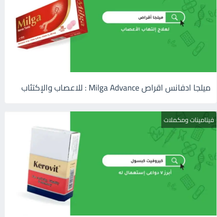
ميلجا ادفانس اقراص Milga Advance : للاعصاب والإكتئاب
فيتامينات ومكملات