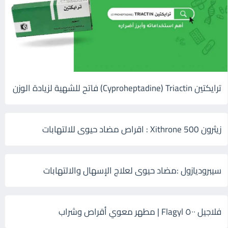
ترايكتين Cyproheptadine) Triactin) فاتح للشهية لزيادة الوزن
زيثرون 500 Xithrone : اقراص مضاد حيوى للالتهابات
سيبروديازول :مضاد حيوى لعلاج الإسهال والالتهابات
فلاجيل ٥٠٠ Flagyl | مطهر معوي أقراص وشراب