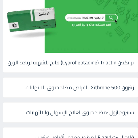
ترايكتين Cyproheptadine) Triactin) فاتح للشهية لزيادة الوزن
زيثرون 500 Xithrone : اقراص مضاد حيوى للالتهابات
سيبروديازول :مضاد حيوى لعلاج الإسهال والالتهابات
فلاجيل ٥٠٠ Flagyl | مطهر معوي أقراص وشراب