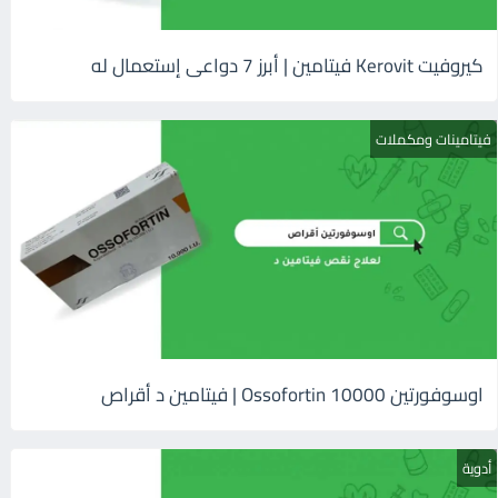
كيروفيت Kerovit فيتامين | أبرز 7 دواعى إستعمال له
فيتامينات ومكملات
اوسوفورتين 10000 Ossofortin | فيتامين د أقراص
أدوية