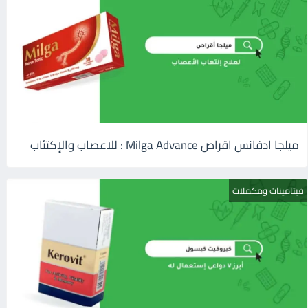
ميلجا ادفانس اقراص Milga Advance : للاعصاب والإكتئاب
فيتامينات ومكملات