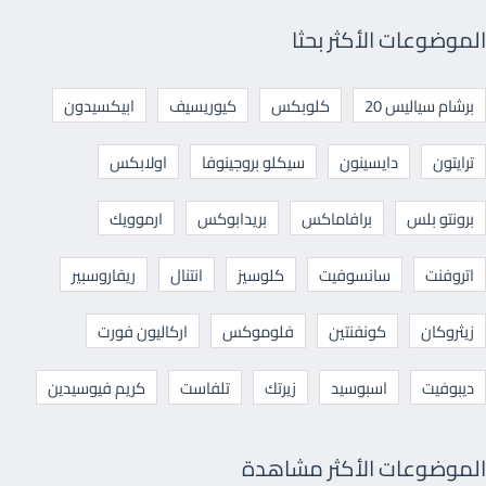
الموضوعات الأكثر بحثا
برشام سياليس 20
كلوبكس
كيوريسيف
ابيكسيدون
ترايتون
دايسينون
سيكلو بروجينوفا
اولابكس
برونتو بلس
برافاماكس
بريدابوكس
ارموويك
اتروفنت
سانسوفيت
كلوسيز
انتنال
ريفاروسبير
زيثروكان
كونفنتين
فلوموكس
اركاليون فورت
ديبوفيت
اسبوسيد
زيرتك
تلفاست
كريم فيوسيدين
الموضوعات الأكثر مشاهدة