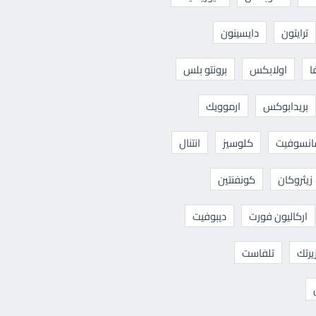
ترايتون
دايسينون
ا
اولابكس
برونتو بلس
بريدابوكس
ارموويك
نسوفيت
كلوسيز
انتنال
زيثروكان
كونفنتين
اركاليون فورت
ديبوفيت
يرتك
تلفاست