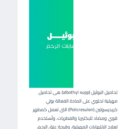
تحاميل البوثيل (albothyl supp) هى تحاميل
مهبلية تحتوي على المادة الفعالة بولي
كريديسولين (Policresulen) التى تعمل كمطهر
قوي ومضاد للبكتيريا والفطريات، وتُستخدم
لعلاج الالتهابات المهبلية، وقرحة عنق الرحم،