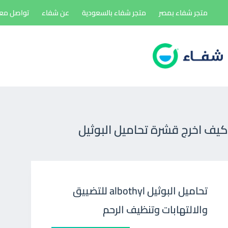
لتجاوز
متجر شفاء بمصر
متجر شفاء بالسعودية
عن شفاء
تواصل معن
لى
لمحتوى
كيف اخرج قشرة تحاميل البوثيل
تحاميل البوثيل albothyl للتضييق
والالتهابات وتنظيف الرحم