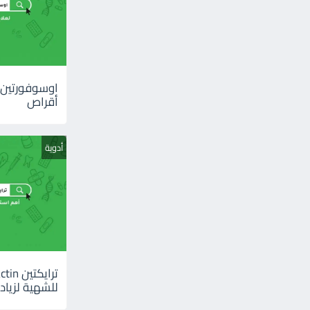
أقراص
أدوية
للشهية لزيادة