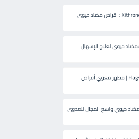
زيثرون 500 Xithrone : اقراص مضاد حيوى
:مضاد حيوى لعلاج الإسهال
فلاجيل ٥٠٠ Flagyl | مطهر معوي أقراص
ضاد حيوي واسع المجال للعدوى