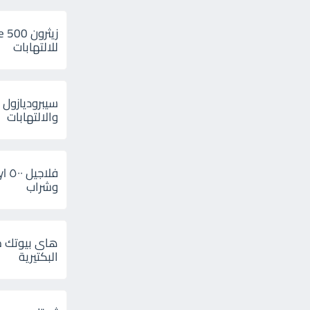
للالتهابات
سيبروديازول 
والالتهابات
وشراب
هاى بيوتك م
البكتيرية