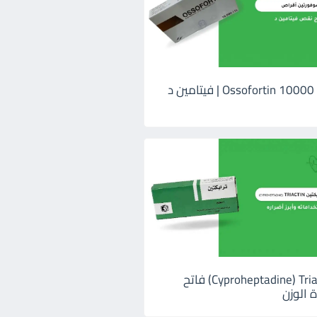
اوسوفورتين 10000 Ossofortin | فيتامين د
ترايكتين Cyproheptadine) Triactin) فاتح
 الوزن