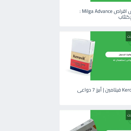
ميلجا ادفانس اقراص Milga Advance :
كتئاب
ات
كيروفيت Kerovit فيتامين | أبرز 7 دواعى
ات