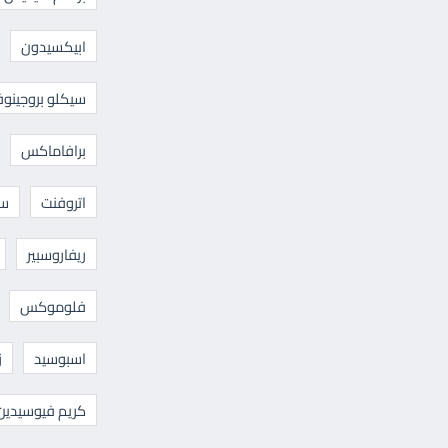
ابيكسيدون
سيكلو بروجينوف
برافاماكس
اتروفنت
سا
ريفاروسبير
فلوموكس
اسبوسيد
ز
كريم فيوسيدين