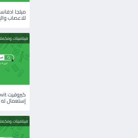
للاعصاب والإ
فيتامينات ومكمل
إستعمال له
فيتامينات ومكمل