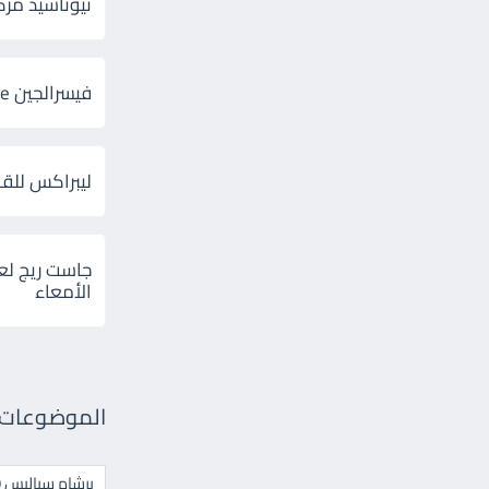
ثيوتاسيد مركب 600 و 300 لإلتهاب
فيسرالجين Visceralgine لآلام الجهاز الهضمى
ليبراكس للق
جاست ريج لع
الأمعاء
الموضوعات ال
برشام سياليس 20