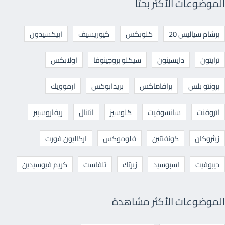
الموضوعات الأكثر بحثا
برشام سياليس 20
كلوبكس
كيوريسيف
ابيكسيدون
ترايتون
دايسينون
سيكلو بروجينوفا
اولابكس
برونتو بلس
برافاماكس
بريدابوكس
ارموويك
اتروفنت
سانسوفيت
كلوسيز
انتنال
ريفاروسبير
زيثروكان
كونفنتين
فلوموكس
اركاليون فورت
ديبوفيت
اسبوسيد
زيرتك
تلفاست
كريم فيوسيدين
الموضوعات الأكثر مشاهدة