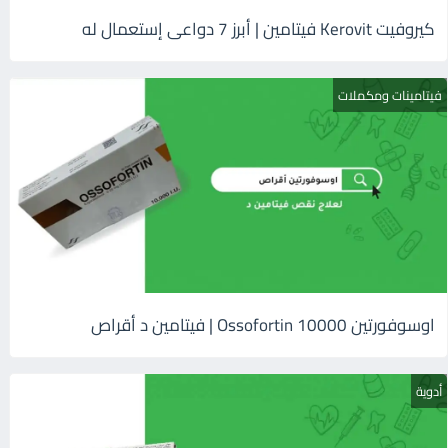
كيروفيت Kerovit فيتامين | أبرز 7 دواعى إستعمال له
فيتامينات ومكملات
اوسوفورتين 10000 Ossofortin | فيتامين د أقراص
أدوية