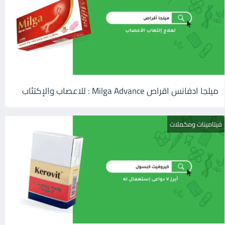
ميلجا ادفانس اقراص Milga Advance : للاعصاب والإكتئاب
فيتامينات ومكملات