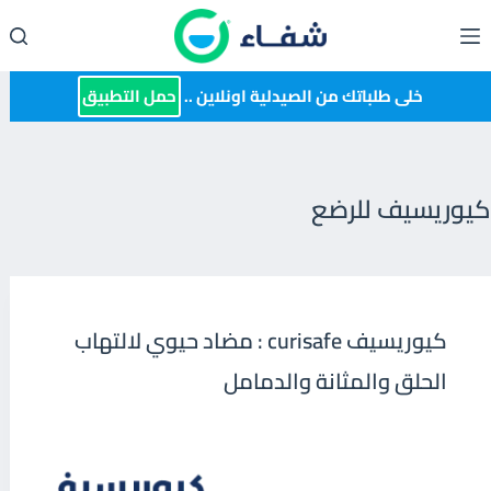
لتجاوز
لى
لمحتوى
خلى طلباتك من الصيدلية اونلاين ..
حمل التطبيق
كيوريسيف للرضع
كيوريسيف curisafe : مضاد حيوي لالتهاب
الحلق والمثانة والدمامل