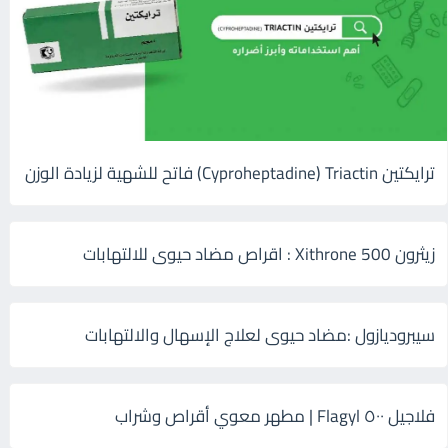
ترايكتين Cyproheptadine) Triactin) فاتح للشهية لزيادة الوزن
زيثرون 500 Xithrone : اقراص مضاد حيوى للالتهابات
سيبروديازول :مضاد حيوى لعلاج الإسهال والالتهابات
فلاجيل ٥٠٠ Flagyl | مطهر معوي أقراص وشراب