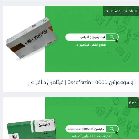
فيتامينات ومكملات
اوسوفورتين 10000 Ossofortin | فيتامين د أقراص
أدوية