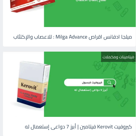
ميلجا ادفانس اقراص Milga Advance : للاعصاب والإكتئاب
فيتامينات ومكملات
كيروفيت Kerovit فيتامين | أبرز 7 دواعى إستعمال له