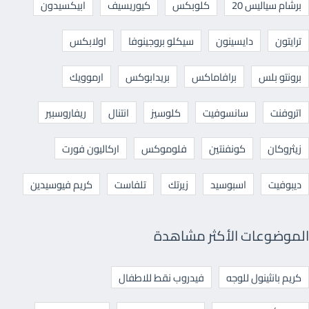
برشام سياليس 20
كلوبكس
كيوريسيف
ابيكسيدون
ترايتون
دايسينون
سيكلو بروجينوفا
اولابكس
برونتو بلس
برافاماكس
بريدابوكس
ارموويك
اتروفنت
سانسوفيت
كلوسيز
انتنال
ريفاروسبير
زيثروكان
كونفنتين
فلوموكس
اركاليون فورت
ديبوفيت
اسبوسيد
زيرتك
تلفاست
كريم فيوسيدين
الموضوعات الأكثر مشاهدة
كريم بانثينول للوجه
فيدروب نقط للاطفال