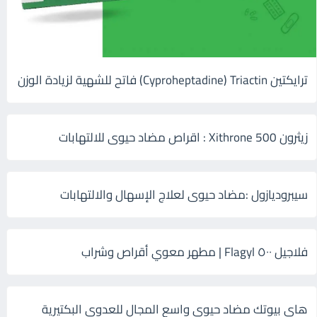
ترايكتين Cyproheptadine) Triactin) فاتح للشهية لزيادة الوزن
زيثرون 500 Xithrone : اقراص مضاد حيوى للالتهابات
سيبروديازول :مضاد حيوى لعلاج الإسهال والالتهابات
فلاجيل ٥٠٠ Flagyl | مطهر معوي أقراص وشراب
هاى بيوتك مضاد حيوي واسع المجال للعدوى البكتيرية