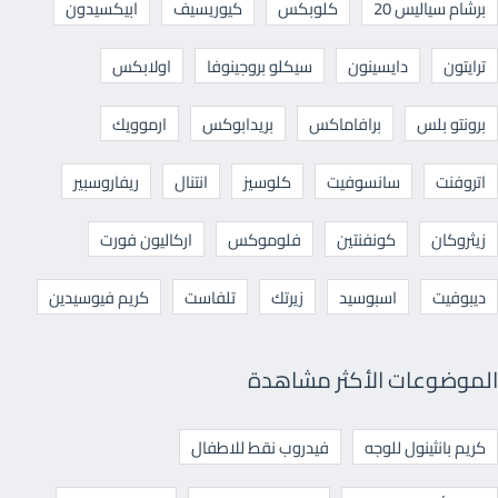
برشام سياليس 20
كلوبكس
كيوريسيف
ابيكسيدون
ترايتون
دايسينون
سيكلو بروجينوفا
اولابكس
برونتو بلس
برافاماكس
بريدابوكس
ارموويك
اتروفنت
سانسوفيت
كلوسيز
انتنال
ريفاروسبير
زيثروكان
كونفنتين
فلوموكس
اركاليون فورت
ديبوفيت
اسبوسيد
زيرتك
تلفاست
كريم فيوسيدين
الموضوعات الأكثر مشاهدة
كريم بانثينول للوجه
فيدروب نقط للاطفال