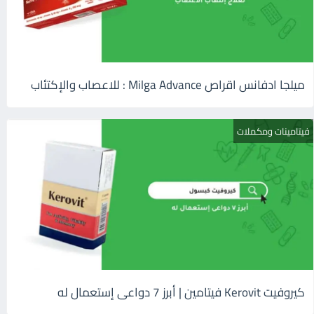
ميلجا ادفانس اقراص Milga Advance : للاعصاب والإكتئاب
فيتامينات ومكملات
كيروفيت Kerovit فيتامين | أبرز 7 دواعى إستعمال له