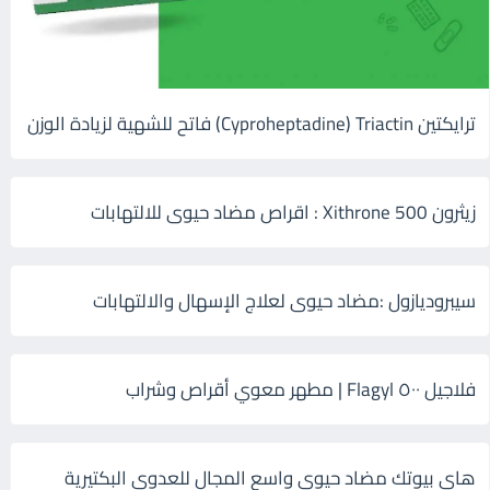
ترايكتين Cyproheptadine) Triactin) فاتح للشهية لزيادة الوزن
زيثرون 500 Xithrone : اقراص مضاد حيوى للالتهابات
سيبروديازول :مضاد حيوى لعلاج الإسهال والالتهابات
فلاجيل ٥٠٠ Flagyl | مطهر معوي أقراص وشراب
هاى بيوتك مضاد حيوي واسع المجال للعدوى البكتيرية