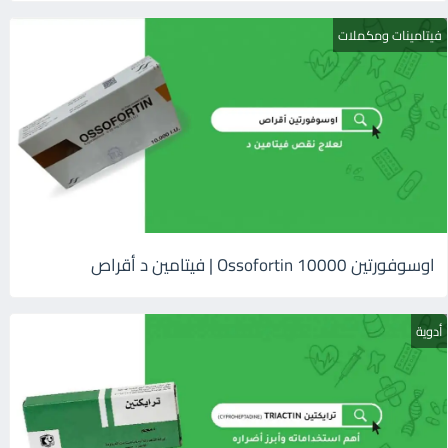
فيتامينات ومكملات
اوسوفورتين 10000 Ossofortin | فيتامين د أقراص
أدوية