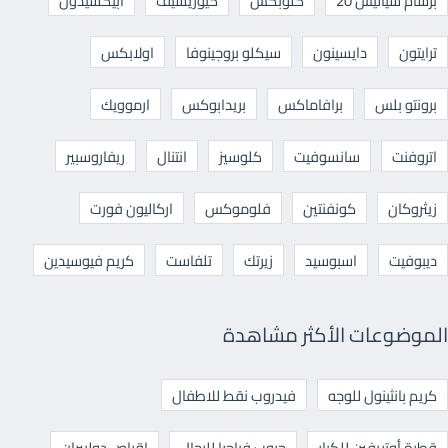
برشام سياليس 20
كلوبكس
كيوريسيف
ابيكسيدون
ترايتون
دايسينون
سيكلو بروجينوفا
اولابكس
برونتو بلس
برافاماكس
بريدابوكس
ارموويك
اتروفنت
سانسوفيت
كلوسيز
انتنال
ريفاروسبير
زيثروكان
كونفنتين
فلوموكس
اركاليون فورت
ديبوفيت
اسبوسيد
زيرتك
تلفاست
كريم فيوسيدين
الموضوعات الأكثر مشاهدة
كريم بانثينول للوجه
فيدروب نقط للاطفال
قطرة أوتريفين للكبار
حبوب فياجرا للرجال
اقراص دوليبران