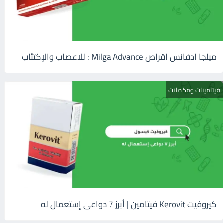
ميلجا ادفانس اقراص Milga Advance : للاعصاب والإكتئاب
فيتامينات ومكملات
كيروفيت Kerovit فيتامين | أبرز 7 دواعى إستعمال له