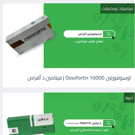
فيتامينات ومكملات
اوسوفورتين 10000 Ossofortin | فيتامين د أقراص
أدوية