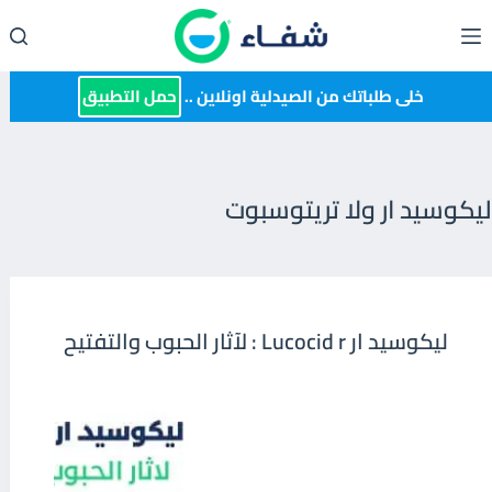
لتجاوز
لى
لمحتوى
خلى طلباتك من الصيدلية اونلاين ..
حمل التطبيق
ليكوسيد ار ولا تريتوسبوت
ليكوسيد ار Lucocid r : لآثار الحبوب والتفتيح