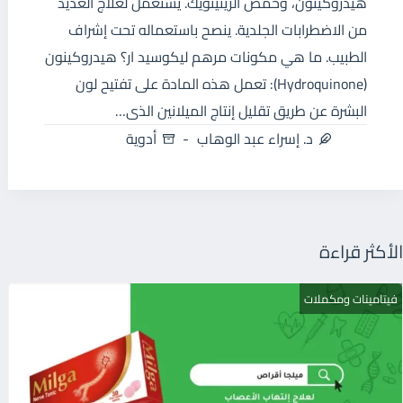
هيدروكينون، وحمض الريتينويك. يستعمل لعلاج العديد
من الاضطرابات الجلدية. ينصح باستعماله تحت إشراف
الطبيب. ما هي مكونات مرهم ليكوسيد ار؟ هيدروكينون
(Hydroquinone): تعمل هذه المادة على تفتيح لون
البشرة عن طريق تقليل إنتاج الميلانين الذى…
د. إسراء عبد الوهاب
أدوية
الأكثر قراءة
فيتامينات ومكملات