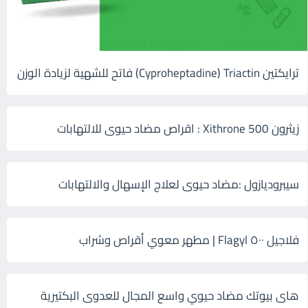
ترايكتين Cyproheptadine) Triactin) فاتح للشهية لزيادة الوزن
زيثرون 500 Xithrone : اقراص مضاد حيوى للالتهابات
سيبروديازول :مضاد حيوى لعلاج الإسهال والالتهابات
فلاجيل ٥٠٠ Flagyl | مطهر معوي أقراص وشراب
هاى بيوتك مضاد حيوي واسع المجال للعدوى البكتيرية