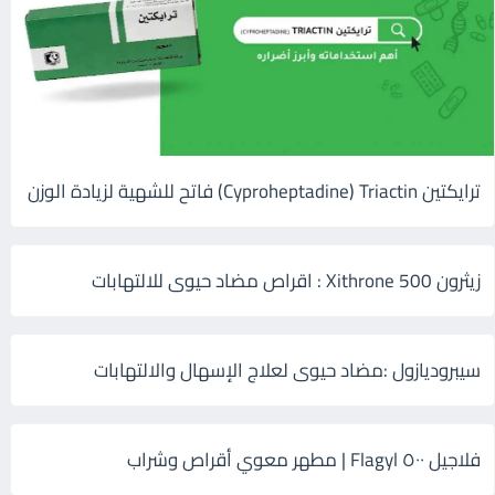
ترايكتين Cyproheptadine) Triactin) فاتح للشهية لزيادة الوزن
زيثرون 500 Xithrone : اقراص مضاد حيوى للالتهابات
سيبروديازول :مضاد حيوى لعلاج الإسهال والالتهابات
فلاجيل ٥٠٠ Flagyl | مطهر معوي أقراص وشراب