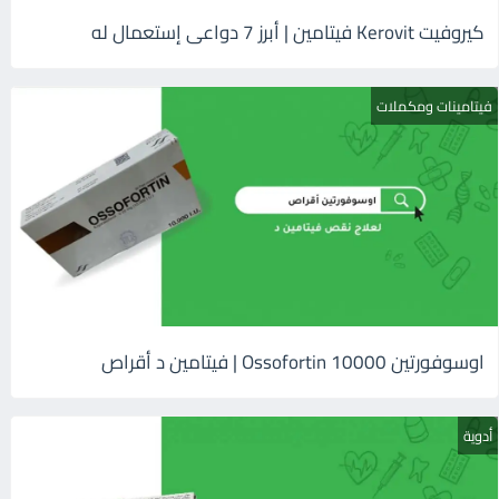
كيروفيت Kerovit فيتامين | أبرز 7 دواعى إستعمال له
فيتامينات ومكملات
اوسوفورتين 10000 Ossofortin | فيتامين د أقراص
أدوية