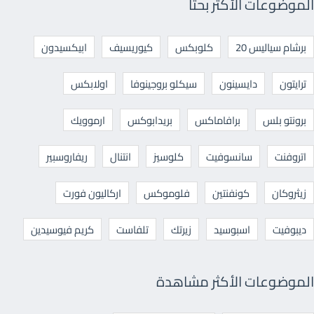
الموضوعات الأكثر بحثا
برشام سياليس 20
كلوبكس
كيوريسيف
ابيكسيدون
ترايتون
دايسينون
سيكلو بروجينوفا
اولابكس
برونتو بلس
برافاماكس
بريدابوكس
ارموويك
اتروفنت
سانسوفيت
كلوسيز
انتنال
ريفاروسبير
زيثروكان
كونفنتين
فلوموكس
اركاليون فورت
ديبوفيت
اسبوسيد
زيرتك
تلفاست
كريم فيوسيدين
الموضوعات الأكثر مشاهدة