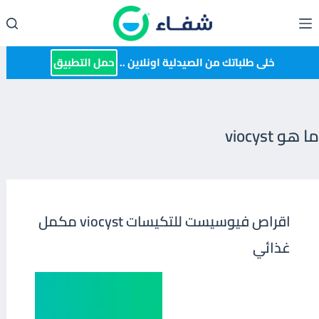
لتجاوز
لى
لمحتوى
خلى طلباتك من الصيدلية اونلاين ..
حمل التطبيق
ما هو viocyst
اقراص فيوسيست للتكيسات viocyst مكمل
غذائي