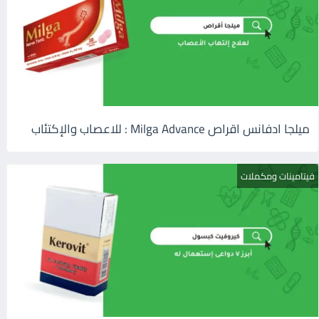
ميلجا ادفانس اقراص Milga Advance : للاعصاب والإكتئاب
فيتامينات ومكملات