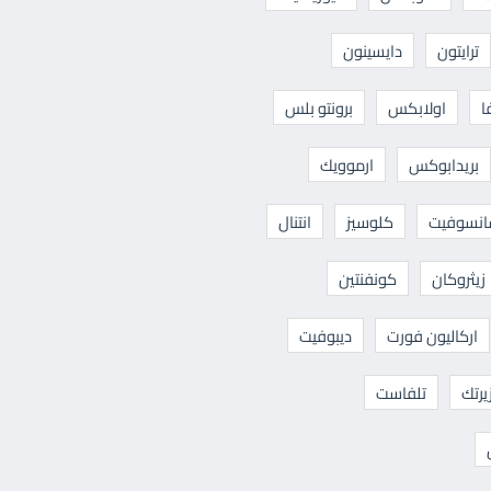
ترايتون
دايسينون
ا
اولابكس
برونتو بلس
بريدابوكس
ارموويك
نسوفيت
كلوسيز
انتنال
زيثروكان
كونفنتين
اركاليون فورت
ديبوفيت
يرتك
تلفاست