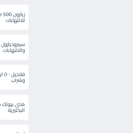
للالتهابات
سيبروديازول 
والالتهابات
وشراب
هاى بيوتك م
البكتيرية