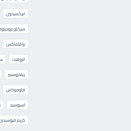
ابيكسيدون
سيكلو بروجينوف
برافاماكس
اتروفنت
سا
ريفاروسبير
فلوموكس
اسبوسيد
ز
كريم فيوسيدين