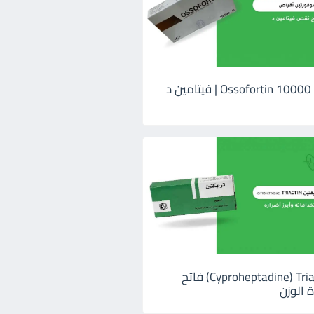
اوسوفورتين 10000 Ossofortin | فيتامين د
ترايكتين Cyproheptadine) Triactin) فاتح
 الوزن