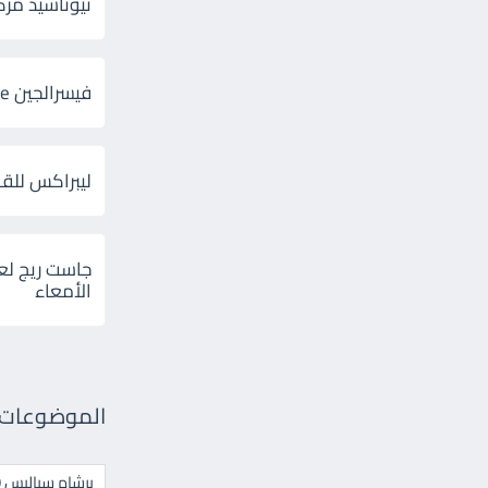
ثيوتاسيد مركب 600 و 300 لإلتهاب
فيسرالجين Visceralgine لآلام الجهاز الهضمى
ليبراكس للق
جاست ريج لع
الأمعاء
الموضوعات ال
برشام سياليس 20