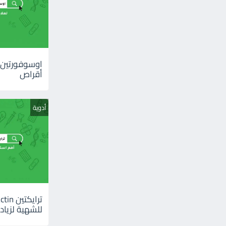
أقراص
أدوية
للشهية لزيادة