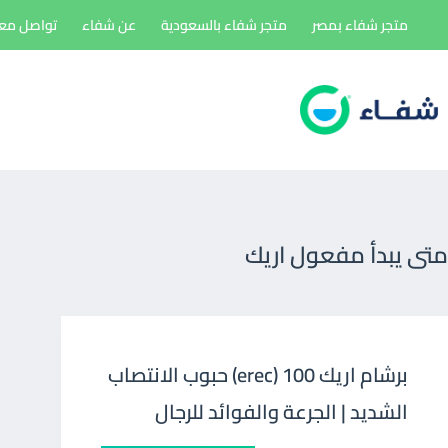
لتجاوز
متجر شفاء بمصر
متجر شفاء بالسعودية
عن شفاء
تواصل معن
لى
لمحتوى
متى يبدأ مفعول اريك
برشام اريك 100 (erec) حبوب الانتصاب
الشديد | الجرعة والفوائد للرجال