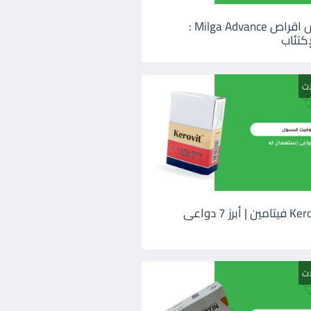
ميلجا ادفانس اقراص Milga Advance :
كتئاب
ات
كيروفيت Kerovit فيتامين | أبرز 7 دواعى
ات