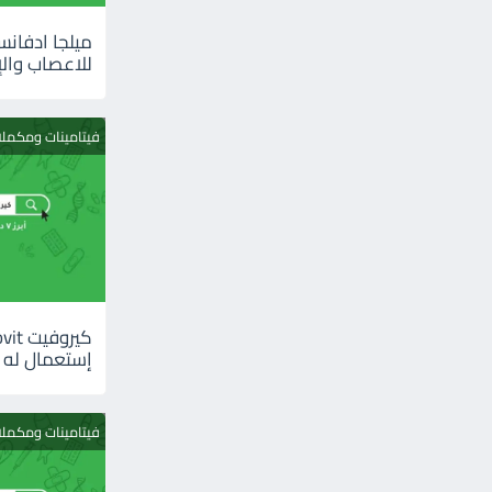
للاعصاب والإ
فيتامينات ومكمل
إستعمال له
فيتامينات ومكمل