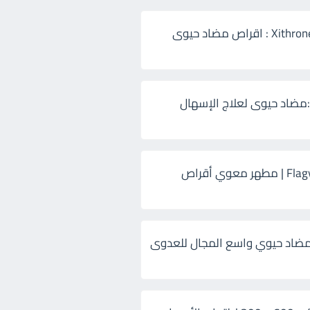
زيثرون 500 Xithrone : اقراص مضاد حيوى
:مضاد حيوى لعلاج الإسهال
فلاجيل ٥٠٠ Flagyl | مطهر معوي أقراص
ضاد حيوي واسع المجال للعدوى