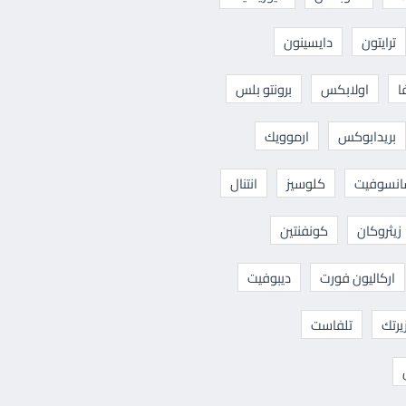
ترايتون
دايسينون
ا
اولابكس
برونتو بلس
بريدابوكس
ارموويك
نسوفيت
كلوسيز
انتنال
زيثروكان
كونفنتين
اركاليون فورت
ديبوفيت
يرتك
تلفاست