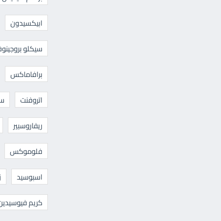
ابيكسيدون
سيكلو بروجينوف
برافاماكس
اتروفنت
سا
ريفاروسبير
فلوموكس
اسبوسيد
ز
كريم فيوسيدين