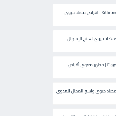
زيثرون 500 Xithrone : اقراص مضاد حيوى
:مضاد حيوى لعلاج الإسهال
فلاجيل ٥٠٠ Flagyl | مطهر معوي أقراص
ضاد حيوي واسع المجال للعدوى