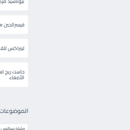
ثيوتاسيد مركب 600 و 300 لإلتهاب
فيسرالجين Visceralgine لآلام الجهاز الهضمى
ليبراكس للق
جاست ريج لع
الأمعاء
الموضوعات ال
برشام سياليس 20