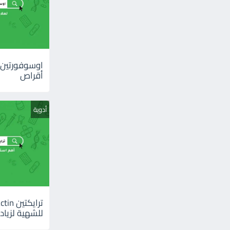
أقراص
أدوية
للشهية لزيادة