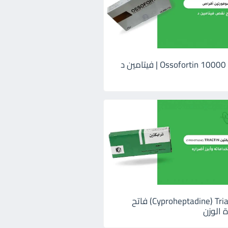
اوسوفورتين 10000 Ossofortin | فيتامين د
ترايكتين Cyproheptadine) Triactin) فاتح
 الوزن