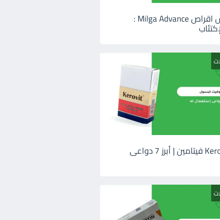
ميلجا ادفانس اقراص Milga Advance :
كتئاب
ات
كيروفيت Kerovit فيتامين | أبرز 7 دواعى
ات