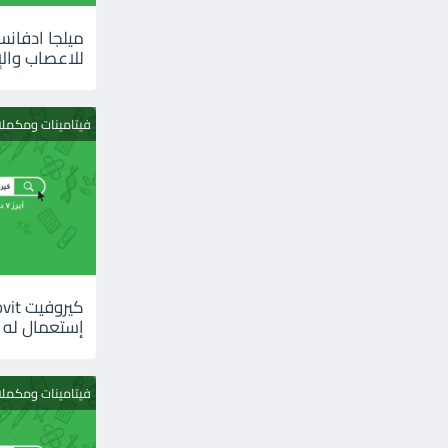
للاعصاب والإ
فيتامينات ومكمل
إستعمال له
فيتامينات ومكمل