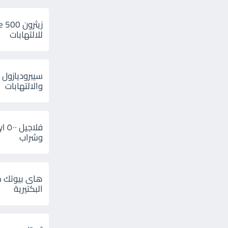
للالتهابات
سيبروديازول 
والالتهابات
وشراب
هاى بيوتك م
البكتيرية