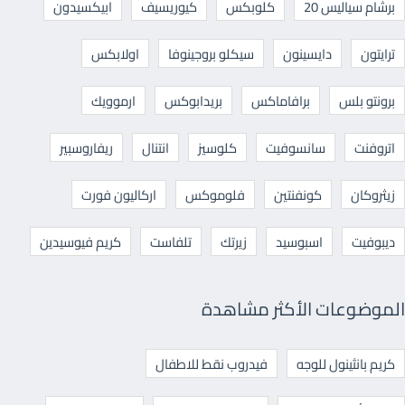
برشام سياليس 20
كلوبكس
كيوريسيف
ابيكسيدون
ترايتون
دايسينون
سيكلو بروجينوفا
اولابكس
برونتو بلس
برافاماكس
بريدابوكس
ارموويك
اتروفنت
سانسوفيت
كلوسيز
انتنال
ريفاروسبير
زيثروكان
كونفنتين
فلوموكس
اركاليون فورت
ديبوفيت
اسبوسيد
زيرتك
تلفاست
كريم فيوسيدين
الموضوعات الأكثر مشاهدة
كريم بانثينول للوجه
فيدروب نقط للاطفال