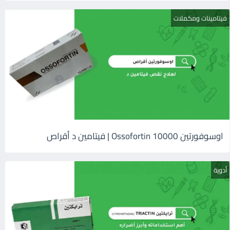
فيتامينات ومكملات
اوسوفورتين 10000 Ossofortin | فيتامين د أقراص
أدوية