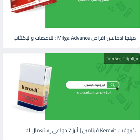
ميلجا ادفانس اقراص Milga Advance : للاعصاب والإكتئاب
فيتامينات ومكملات
كيروفيت Kerovit فيتامين | أبرز 7 دواعى إستعمال له