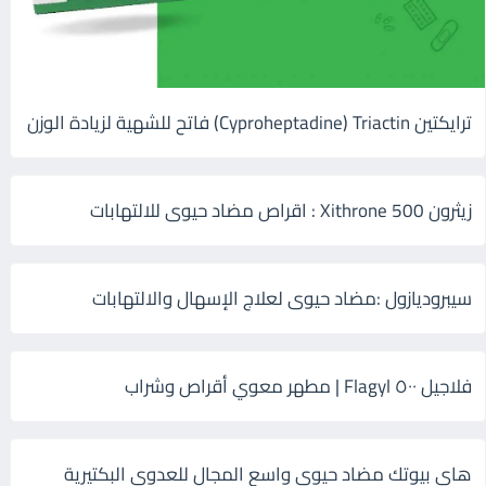
ترايكتين Cyproheptadine) Triactin) فاتح للشهية لزيادة الوزن
زيثرون 500 Xithrone : اقراص مضاد حيوى للالتهابات
سيبروديازول :مضاد حيوى لعلاج الإسهال والالتهابات
فلاجيل ٥٠٠ Flagyl | مطهر معوي أقراص وشراب
هاى بيوتك مضاد حيوي واسع المجال للعدوى البكتيرية