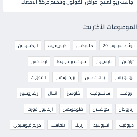
جاست ريج لعلاج أعراض القولون وتنظيم حركة الأمعاء
الموضوعات الأكثر بحثا
برشام سياليس 20
كلوبكس
كيوريسيف
ابيكسيدون
ترايتون
دايسينون
سيكلو بروجينوفا
اولابكس
برونتو بلس
برافاماكس
بريدابوكس
ارموويك
اتروفنت
سانسوفيت
كلوسيز
انتنال
ريفاروسبير
زيثروكان
كونفنتين
فلوموكس
اركاليون فورت
ديبوفيت
اسبوسيد
زيرتك
تلفاست
كريم فيوسيدين