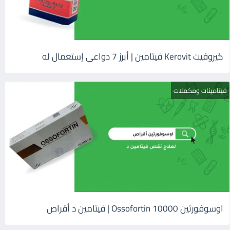
كيروفيت Kerovit فيتامين | أبرز 7 دواعى إستعمال له
فيتامينات ومكملات
اوسوفورتين 10000 Ossofortin | فيتامين د أقراص