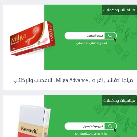
فيتامينات ومكملات
ميلجا ادفانس اقراص Milga Advance : للاعصاب والإكتئاب
فيتامينات ومكملات