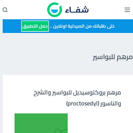
لتجاوز
لى
لمحتوى
خلى طلباتك من الصيدلية اونلاين ..
حمل التطبيق
مرهم للبواسير
مرهم بروكتوسيديل للبواسير والشرخ
والناسور (proctosedyl)