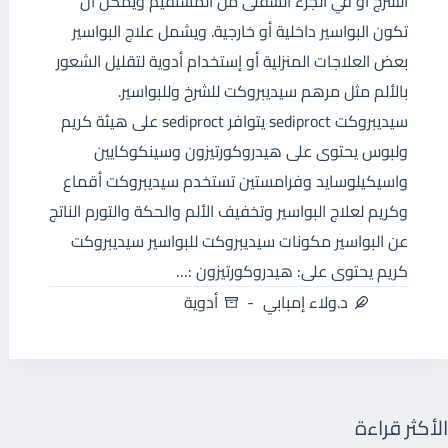
الشرج أو في الجزء السفلى من المستقيم ويمكن أن
تكون البواسير داخلية أو خارجية. ويشمل علاج البواسير
بعض العلاجات المنزلية أو إستخدام أدوية لتقليل الشعور
بالألم مثل مرهم سيديبروكت للشرخ وللبواسير.
سيديبروكت sediproct يتوافر sediproct على هيئة كريم
ولبوس يحتوى على هيدروكورتيزون وسينكوكايين
واسيكيلوسايد وفرامستين تستخدم سيديبروكت أقماع
وكريم لعلاج البواسير وتخفيف الألم والحكة والتورم الناتج
عن البواسير مكونات سيديبروكت للبواسير سيديبروكت
كريم يحتوى على: هيدروكورتيزون :…
د.ولاء إمبابي
أدوية
الأكثر قراءة