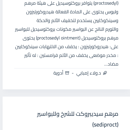
(proctosedyl) يتوافر بروكتوسيديل على هيئة مرهم
ولبوس يحتوى على المادة الفعالة هيدروكورتيزون
وسينكوكايين يستخدم لتخفيف الألم والحكة
والتورم الناتج عن البواسير مكونات بروكتوسيديل للبواسير
مرهم بروكتوسيديل (proctosedyl ointment) يحتوى
على: هيدروكورتيزون : يخفف من الالتهابات سينكوكايين
: مخدر موضعى يخفف من الألم فرامستين : له تأثير
مضاد…
د.ولاء إمبابي
أدوية
مرهم سيديبروكت للشرخ وللبواسير
(sediproct)