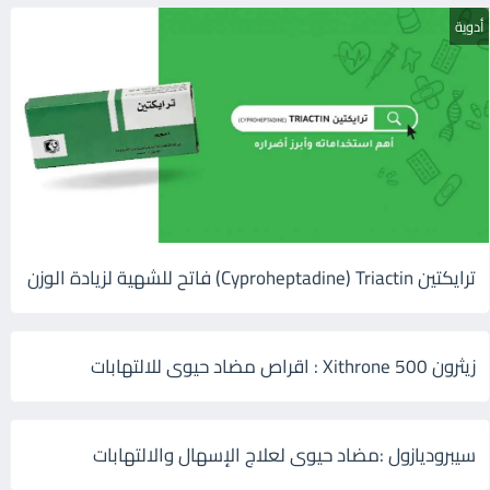
أدوية
ترايكتين Cyproheptadine) Triactin) فاتح للشهية لزيادة الوزن
زيثرون 500 Xithrone : اقراص مضاد حيوى للالتهابات
سيبروديازول :مضاد حيوى لعلاج الإسهال والالتهابات