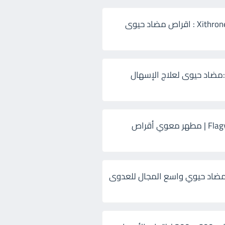
زيثرون 500 Xithrone : اقراص مضاد حيوى
:مضاد حيوى لعلاج الإسهال
فلاجيل ٥٠٠ Flagyl | مطهر معوي أقراص
ضاد حيوي واسع المجال للعدوى