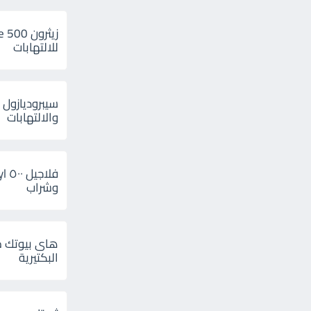
للالتهابات
سيبروديازول 
والالتهابات
وشراب
هاى بيوتك م
البكتيرية