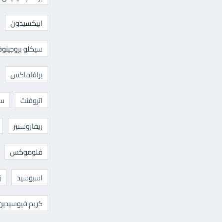
ابيكسيدون
سيكلو بروجينوف
برافاماكس
اتروفنت
سا
ريفاروسبير
فلوموكس
اسبوسيد
ز
كريم فيوسيدين