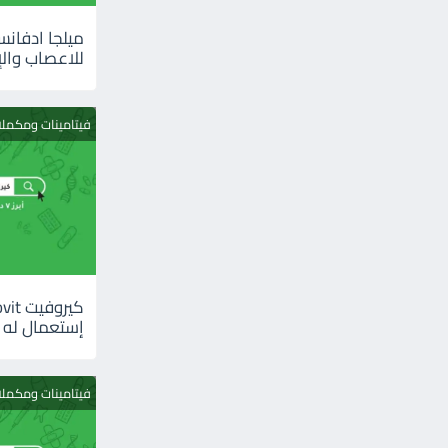
للاعصاب والإ
فيتامينات ومكمل
إستعمال له
فيتامينات ومكمل