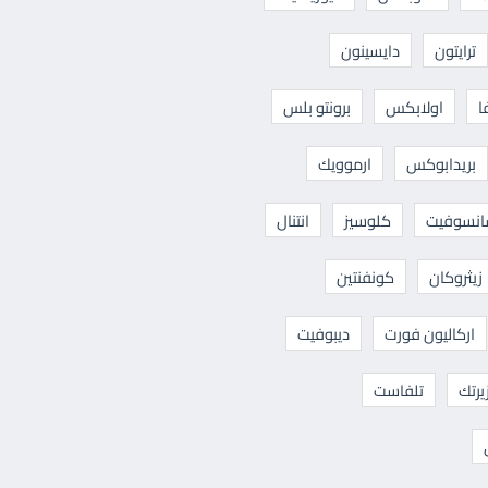
ترايتون
دايسينون
ا
اولابكس
برونتو بلس
بريدابوكس
ارموويك
نسوفيت
كلوسيز
انتنال
زيثروكان
كونفنتين
اركاليون فورت
ديبوفيت
يرتك
تلفاست