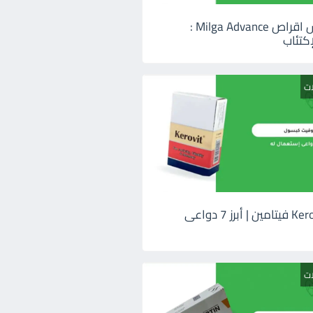
ميلجا ادفانس اقراص Milga Advance :
كتئاب
ات
كيروفيت Kerovit فيتامين | أبرز 7 دواعى
ات