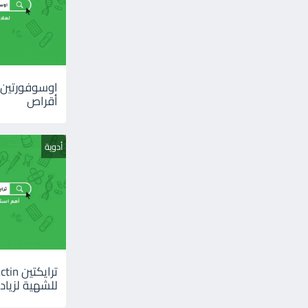
أقراص
أدوية
للشهية لزيادة