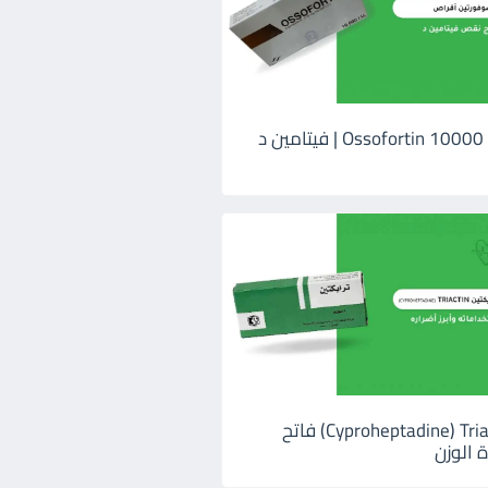
اوسوفورتين 10000 Ossofortin | فيتامين د
ترايكتين Cyproheptadine) Triactin) فاتح
 الوزن