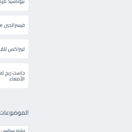
ثيوتاسيد مركب 600 و 300 لإلتهاب
فيسرالجين Visceralgine لآلام الجهاز الهضمى
ليبراكس للق
جاست ريج لع
الأمعاء
الموضوعات ال
برشام سياليس 20