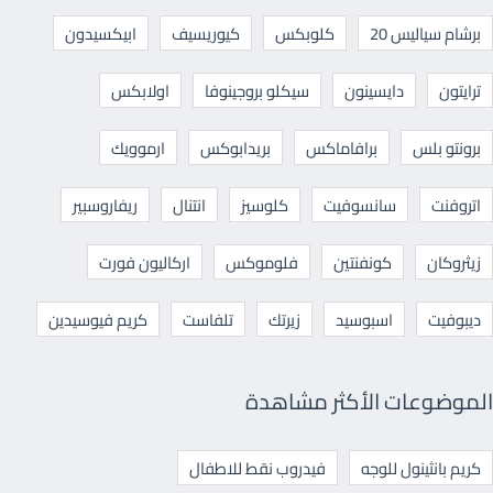
برشام سياليس 20
كلوبكس
كيوريسيف
ابيكسيدون
ترايتون
دايسينون
سيكلو بروجينوفا
اولابكس
برونتو بلس
برافاماكس
بريدابوكس
ارموويك
اتروفنت
سانسوفيت
كلوسيز
انتنال
ريفاروسبير
زيثروكان
كونفنتين
فلوموكس
اركاليون فورت
ديبوفيت
اسبوسيد
زيرتك
تلفاست
كريم فيوسيدين
الموضوعات الأكثر مشاهدة
كريم بانثينول للوجه
فيدروب نقط للاطفال