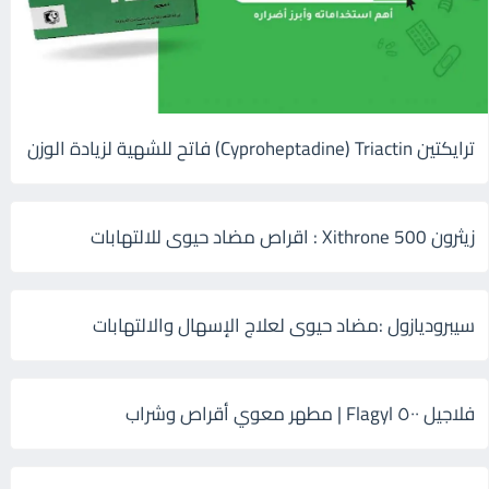
ترايكتين Cyproheptadine) Triactin) فاتح للشهية لزيادة الوزن
زيثرون 500 Xithrone : اقراص مضاد حيوى للالتهابات
سيبروديازول :مضاد حيوى لعلاج الإسهال والالتهابات
فلاجيل ٥٠٠ Flagyl | مطهر معوي أقراص وشراب