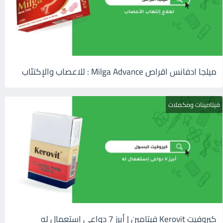
ميلجا ادفانس اقراص Milga Advance : للاعصاب والإكتئاب
فيتامينات ومكملات
كيروفيت Kerovit فيتامين | أبرز 7 دواعى إستعمال له