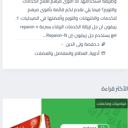
وطريقة استخدامها. ما أقوى مرهم لعلاج الكدمات
والتورم؟ فيما يلي نقدم لكم قائمة بأقوى مرهم
للكدمات والالتهابات والتورم وأفضلها في الصيدليات: 1.
ريبايون ان جل لإزالة الكدمات الزرقاء بسرعة repaion n
gel يستخدم جل ريبايون-إن Repaion-N…
د.حفصة ولى الدين
أدوية
,
العظام والمفاصل والعضلات
الأكثر قراءة
فيتامينات ومكملات