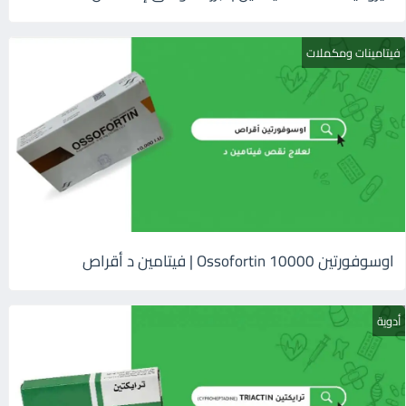
فيتامينات ومكملات
اوسوفورتين 10000 Ossofortin | فيتامين د أقراص
أدوية