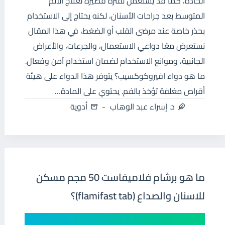
الحادة، كما قد يستعمل لفترة قصيرة لعلاج الألم
المتوسط بعد جراحات الأسنان، لكنه يحتاج إلى الاستخدام
بحذر خاصة عند مرضى القلب أو الضغط، في هذا المقال
نستعرض معًا دواعي الاستعمال، والجرعات، والأعراض
الجانبية، وموانع الاستخدام لضمان استخدام آمن وفعال.
ما هو دواء افيروكوكسيب؟ يتوفر هذا الدواء على هيئة
أقراص مغلفة تؤخذ بالفم. يحتوي على المادة…
د. إسراء عبد الوهاب
أدوية
ما هو برشام فلاميفاست 50 مجم مسكن
للاسنان والصداع (flamifast tab)؟