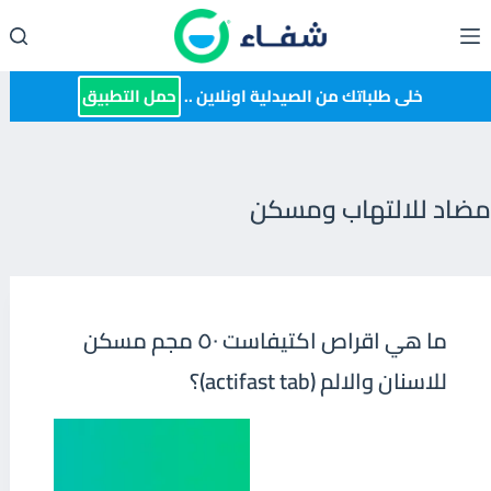
لتجاوز
لى
لمحتوى
خلى طلباتك من الصيدلية اونلاين ..
حمل التطبيق
مضاد للالتهاب ومسكن
ما هي اقراص اكتيفاست ٥٠ مجم مسكن
للاسنان والالم (actifast tab)؟