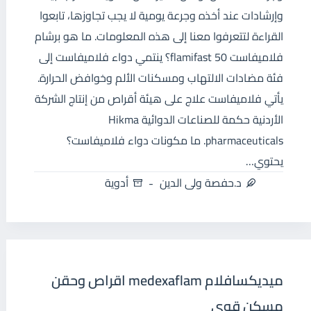
وإرشادات عند أخذه وجرعة يومية لا يجب تجاوزها، تابعوا
القراءة لتتعرفوا معنا إلى هذه المعلومات. ما هو برشام
فلاميفاست 50 flamifast؟ ينتمي دواء فلاميفاست إلى
فئة مضادات الالتهاب ومسكنات الألم وخوافض الحرارة.
يأتي فلاميفاست علاج على هيئة أقراص من إنتاج الشركة
الأردنية حكمة للصناعات الدوائية Hikma
pharmaceuticals. ما مكونات دواء فلاميفاست؟
يحتوي…
د.حفصة ولى الدين
أدوية
ميديكسافلام medexaflam اقراص وحقن
مسكن قوي