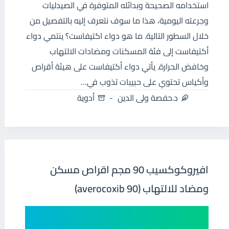
استخدامه الصحيحة وبدائله المتوفرة في الصيدليات
وجرعته اليومية، هذا ما سوف نتعرف إليه بالتفصيل من
خلال السطور التالية. ما هو دواء اكتيفاست؟ ينتمي دواء
أكتيفاست إلى فئة المسكنات ومضادات الالتهاب
وخافض الحرارة. يأتي دواء أكتيفاست على هيئة أقراص
وأكياس تحتوي على حبيبات تذوب في…
د.حفصة ولى الدين
أدوية
افيروكوكسيب 90 مجم اقراص مسكن
ومضاد للالتهاب (averocoxib 90)