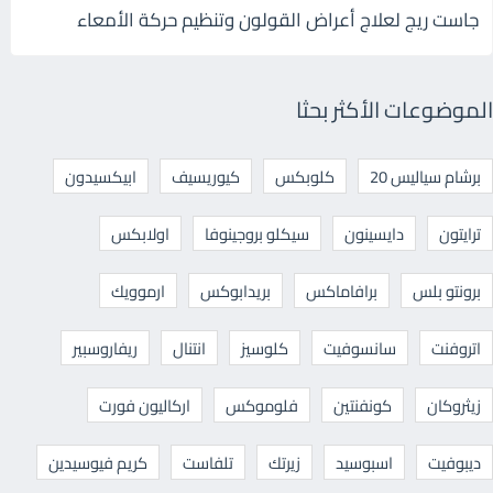
جاست ريج لعلاج أعراض القولون وتنظيم حركة الأمعاء
الموضوعات الأكثر بحثا
برشام سياليس 20
كلوبكس
كيوريسيف
ابيكسيدون
ترايتون
دايسينون
سيكلو بروجينوفا
اولابكس
برونتو بلس
برافاماكس
بريدابوكس
ارموويك
اتروفنت
سانسوفيت
كلوسيز
انتنال
ريفاروسبير
زيثروكان
كونفنتين
فلوموكس
اركاليون فورت
ديبوفيت
اسبوسيد
زيرتك
تلفاست
كريم فيوسيدين