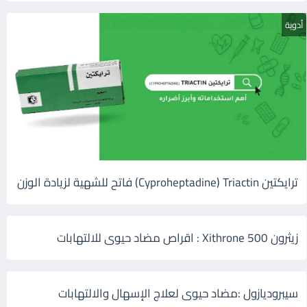
أدوية
ترايكتين Cyproheptadine) Triactin) فاتح للشهية لزيادة الوزن
زيثرون 500 Xithrone : اقراص مضاد حيوى للالتهابات
سيبروديازول :مضاد حيوى لعلاج الإسهال والالتهابات