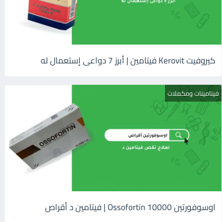
كيروفيت Kerovit فيتامين | أبرز 7 دواعى إستعمال له
فيتامينات ومكملات
اوسوفورتين 10000 Ossofortin | فيتامين د أقراص