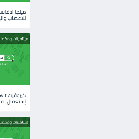
للاعصاب والإ
فيتامينات ومكمل
إستعمال له
فيتامينات ومكمل