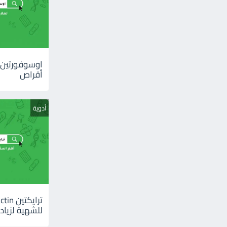
أقراص
أدوية
للشهية لزيادة