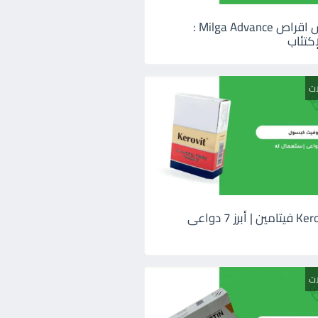
ميلجا ادفانس اقراص Milga Advance :
كتئاب
ات
كيروفيت Kerovit فيتامين | أبرز 7 دواعى
ات