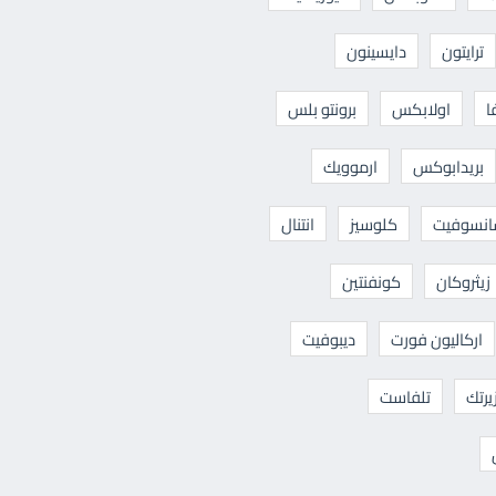
ترايتون
دايسينون
ا
اولابكس
برونتو بلس
بريدابوكس
ارموويك
نسوفيت
كلوسيز
انتنال
زيثروكان
كونفنتين
اركاليون فورت
ديبوفيت
يرتك
تلفاست