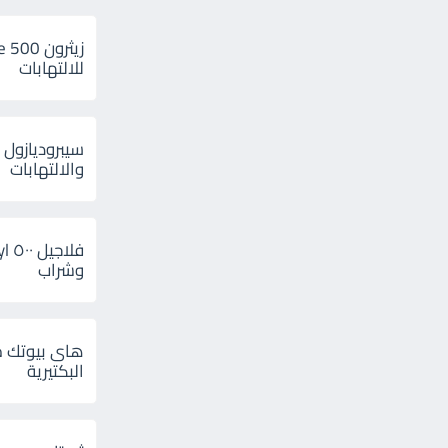
للالتهابات
سيبروديازول 
والالتهابات
وشراب
هاى بيوتك م
البكتيرية