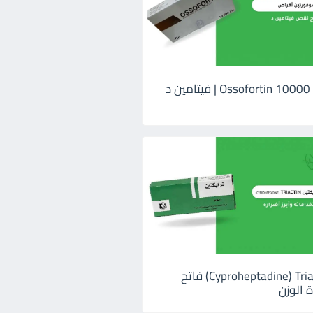
اوسوفورتين 10000 Ossofortin | فيتامين د
ترايكتين Cyproheptadine) Triactin) فاتح
 الوزن