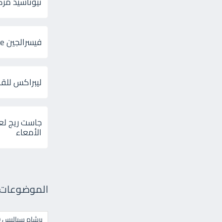
ثيوتاسيد مركب 600 و 300 لإلتهاب
فيسرالجين Visceralgine لآلام الجهاز الهضمى
ليبراكس للق
جاست ريج لع
الأمعاء
الموضوعات ال
برشام سياليس 20