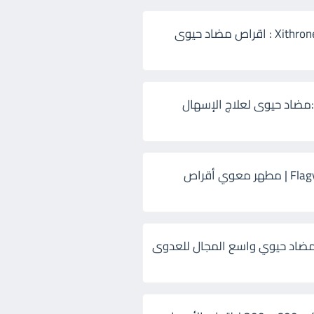
زيثرون 500 Xithrone : اقراص مضاد حيوى
:مضاد حيوى لعلاج الإسهال
فلاجيل ٥٠٠ Flagyl | مطهر معوي أقراص
ضاد حيوي واسع المجال للعدوى