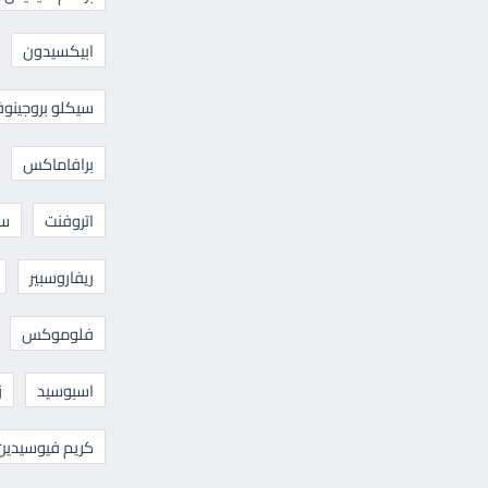
ابيكسيدون
سيكلو بروجينوف
برافاماكس
اتروفنت
سا
ريفاروسبير
فلوموكس
اسبوسيد
ز
كريم فيوسيدين