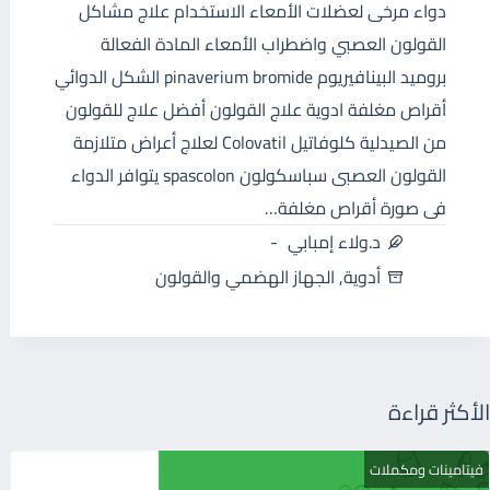
دواء مرخى لعضلات الأمعاء الاستخدام علاج مشاكل
القولون العصبي واضطراب الأمعاء المادة الفعالة
بروميد البينافيريوم pinaverium bromide الشكل الدوائي
أقراص مغلفة ادوية علاج القولون أفضل علاج للقولون
من الصيدلية كلوفاتيل Colovatil لعلاج أعراض متلازمة
القولون العصبى سباسكولون spascolon يتوافر الدواء
فى صورة أقراص مغلفة…
د.ولاء إمبابي
أدوية
,
الجهاز الهضمي والقولون
الأكثر قراءة
فيتامينات ومكملات