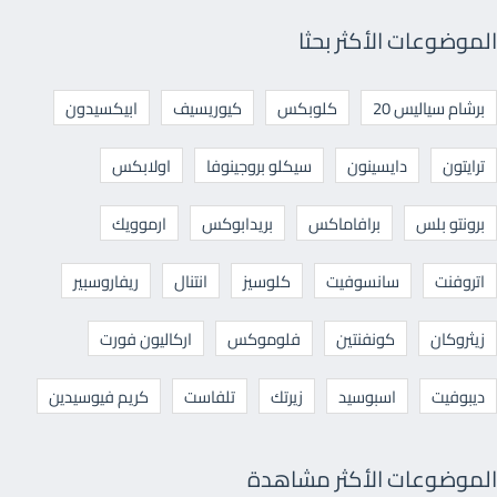
الموضوعات الأكثر بحثا
برشام سياليس 20
كلوبكس
كيوريسيف
ابيكسيدون
ترايتون
دايسينون
سيكلو بروجينوفا
اولابكس
برونتو بلس
برافاماكس
بريدابوكس
ارموويك
اتروفنت
سانسوفيت
كلوسيز
انتنال
ريفاروسبير
زيثروكان
كونفنتين
فلوموكس
اركاليون فورت
ديبوفيت
اسبوسيد
زيرتك
تلفاست
كريم فيوسيدين
الموضوعات الأكثر مشاهدة