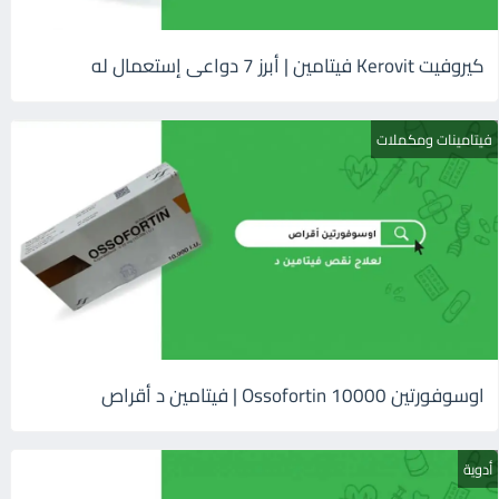
كيروفيت Kerovit فيتامين | أبرز 7 دواعى إستعمال له
فيتامينات ومكملات
اوسوفورتين 10000 Ossofortin | فيتامين د أقراص
أدوية