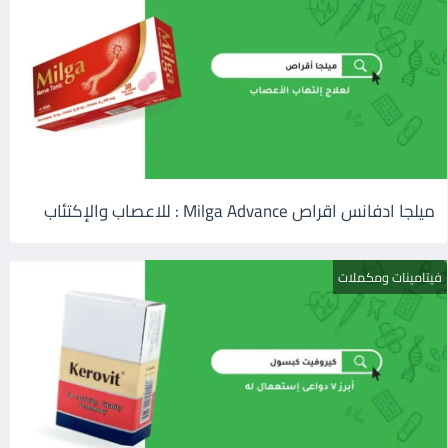
ميلجا ادفانس اقراص Milga Advance : للاعصاب والإكتئاب
فيتامينات ومكملات