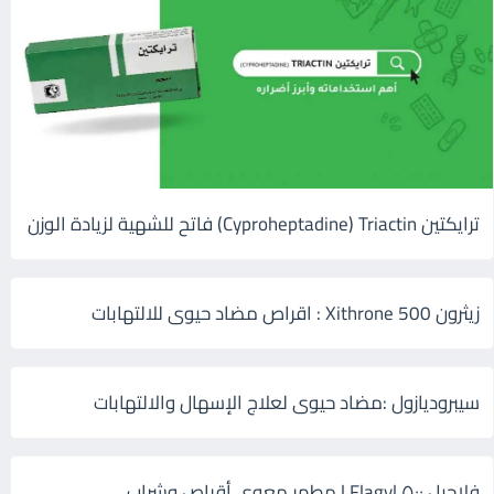
ترايكتين Cyproheptadine) Triactin) فاتح للشهية لزيادة الوزن
زيثرون 500 Xithrone : اقراص مضاد حيوى للالتهابات
سيبروديازول :مضاد حيوى لعلاج الإسهال والالتهابات
فلاجيل ٥٠٠ Flagyl | مطهر معوي أقراص وشراب