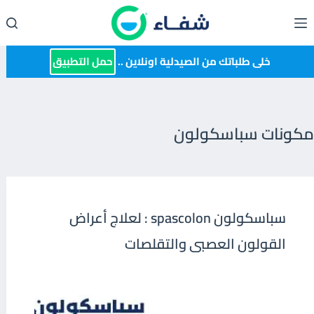
لتجاوز
لى
لمحتوى
خلى طلباتك من الصيدلية اونلاين ..
حمل التطبيق
مكونات سباسكولون
سباسكولون spascolon : لعلاج أعراض
القولون العصبى والتقلصات