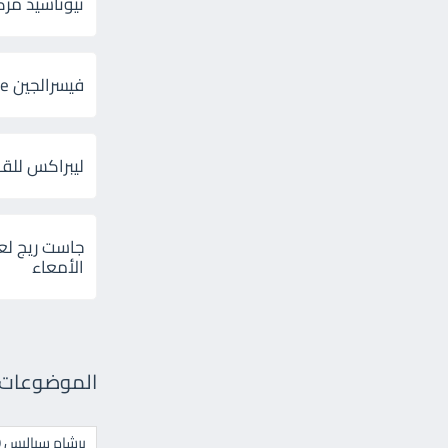
ثيوتاسيد مركب 600 و 300 لإلتهاب
فيسرالجين Visceralgine لآلام الجهاز الهضمى
ليبراكس للق
جاست ريج لع
الأمعاء
الموضوعات ال
برشام سياليس 20