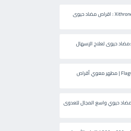
زيثرون 500 Xithrone : اقراص مضاد حيوى
:مضاد حيوى لعلاج الإسهال
فلاجيل ٥٠٠ Flagyl | مطهر معوي أقراص
ضاد حيوي واسع المجال للعدوى