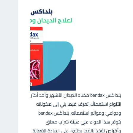
بنداكس bendax مضاد الديدان الأشهر وأحد أكثر
الأنواع استعمالًا، تعرف فيما يلي إلى مكوناته
ودواعي وموانع استعماله. بنداكس bendax
يتوفر هذا الدواء على هيئة شراب معلق
وأقراص تؤخذ بالفم. يحتوي على المادة الفعالة