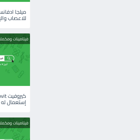
للاعصاب والإ
فيتامينات ومكمل
إستعمال له
فيتامينات ومكمل