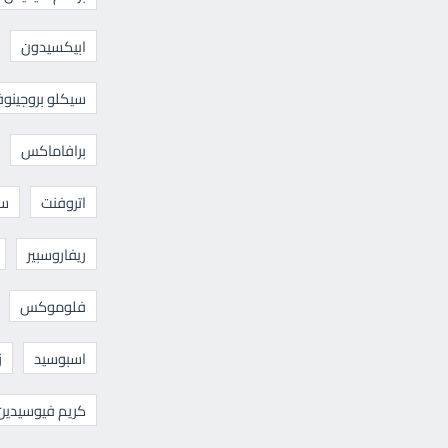
ابيكسيدون
سيكلو بروجينوف
برافاماكس
اتروفنت
سا
ريفاروسبير
فلوموكس
اسبوسيد
ز
كريم فيوسيدين