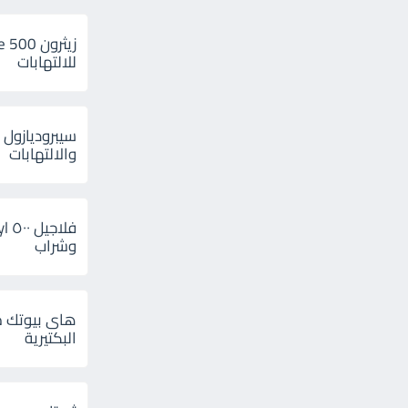
للالتهابات
سيبروديازول 
والالتهابات
وشراب
هاى بيوتك م
البكتيرية