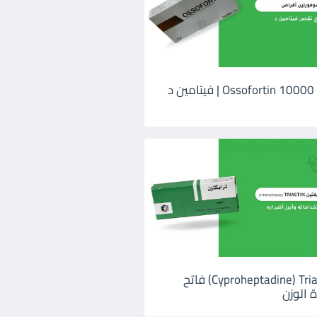
اوسوفورتين 10000 Ossofortin | فيتامين د
ترايكتين Cyproheptadine) Triactin) فاتح
 الوزن