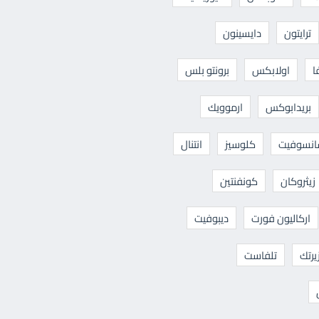
ترايتون
دايسينون
ا
اولابكس
برونتو بلس
بريدابوكس
ارموويك
نسوفيت
كلوسيز
انتنال
زيثروكان
كونفنتين
اركاليون فورت
ديبوفيت
يرتك
تلفاست