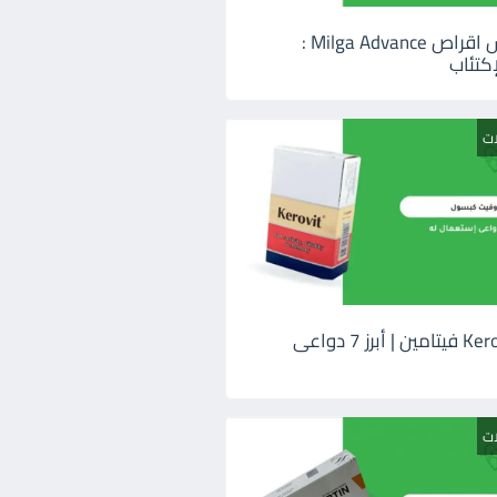
ميلجا ادفانس اقراص Milga Advance :
كتئاب
ات
كيروفيت Kerovit فيتامين | أبرز 7 دواعى
ات