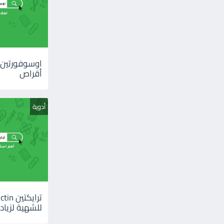
أقراص
أدوية
للشهية لزيادة