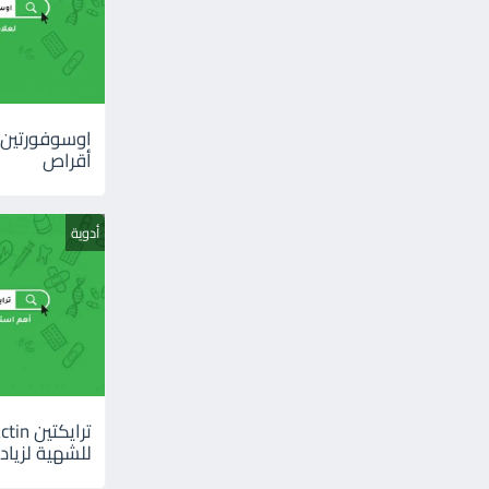
أقراص
أدوية
للشهية لزيادة