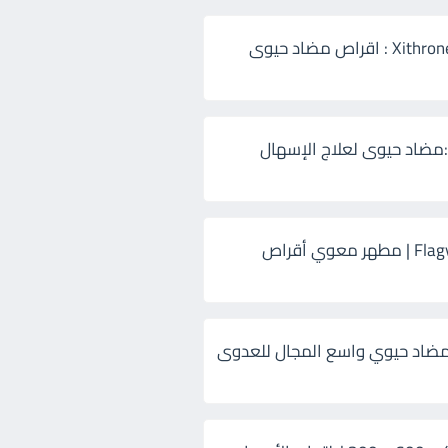
زيثرون 500 Xithrone : اقراص مضاد حيوى
:مضاد حيوى لعلاج الإسهال
فلاجيل ٥٠٠ Flagyl | مطهر معوي أقراص
ضاد حيوي واسع المجال للعدوى