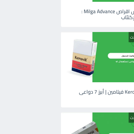
ميلجا ادفانس اقراص Milga Advance :
كتئاب
ات
كيروفيت Kerovit فيتامين | أبرز 7 دواعى
ات