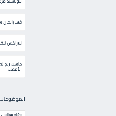
ثيوتاسيد مركب 600 و 300 لإلتهاب
فيسرالجين Visceralgine لآلام الجهاز الهضمى
ليبراكس للق
جاست ريج لع
الأمعاء
الموضوعات ال
برشام سياليس 20