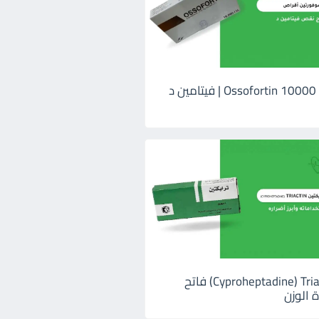
اوسوفورتين 10000 Ossofortin | فيتامين د
ترايكتين Cyproheptadine) Triactin) فاتح
 الوزن