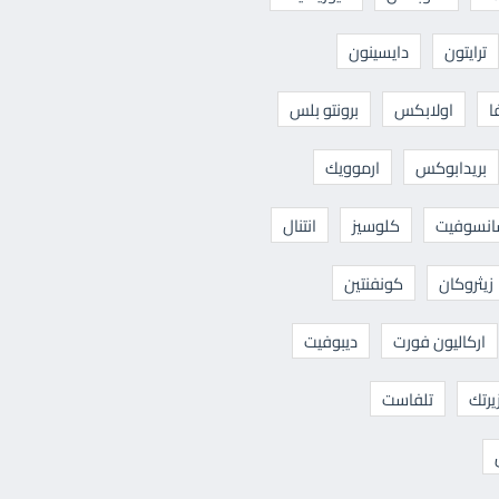
ترايتون
دايسينون
ا
اولابكس
برونتو بلس
بريدابوكس
ارموويك
نسوفيت
كلوسيز
انتنال
زيثروكان
كونفنتين
اركاليون فورت
ديبوفيت
يرتك
تلفاست