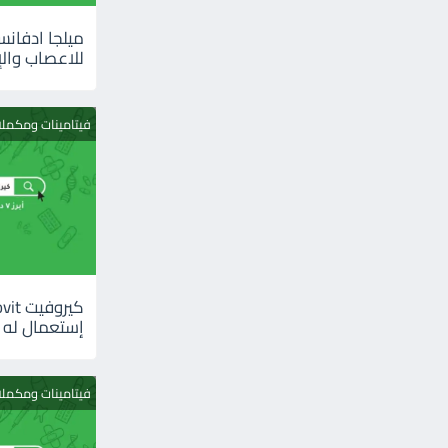
للاعصاب والإ
فيتامينات ومكمل
إستعمال له
فيتامينات ومكمل