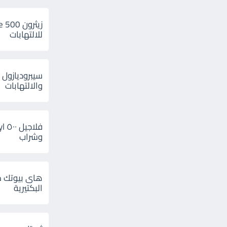
للالتهابات
سيبروديازول 
والالتهابات
وشراب
هاى بيوتك م
البكتيرية