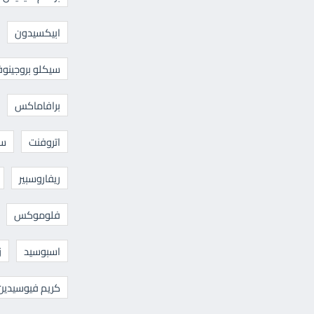
ابيكسيدون
سيكلو بروجينوف
برافاماكس
اتروفنت
سا
ريفاروسبير
فلوموكس
اسبوسيد
ز
كريم فيوسيدين